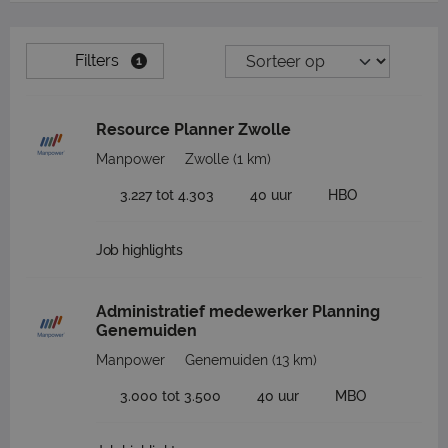
Filters
1
Resource Planner Zwolle
Manpower
Zwolle
(1 km)
3.227 tot 4.303
40 uur
HBO
Job highlights
Administratief medewerker Planning
Genemuiden
Manpower
Genemuiden
(13 km)
3.000 tot 3.500
40 uur
MBO