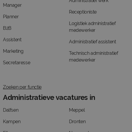
Administratief werk
Manager
Receptioniste
Planner
Logistiek administratief
B2B
medewerker
Assistent
Administratief assistent
Marketing
Technisch administratief
medewerker
Secretaresse
Zoeken per functie
Administratieve vacatures in
Dalfsen
Meppel
Kampen
Dronten