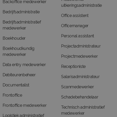
Backoffice medewerker
uitkeringsadministratie
Bedrijfsadministratie
Office assistent
Bedrijfsadministratief
Officemanager
medewerker
Personal assistant
Boekhouder
Projectadministrateur
Boekhoudkundig
medewerker
Projectmedewerker
Data entry medewerker
Receptioniste
Debiteurenbeheer
Salarisadministrateur
Documentalist
Scanmedewerker
Frontoffice
Schadebehandelaar
Frontoffice medewerker
Technisch administratief
medewerker
Logistiek administratief