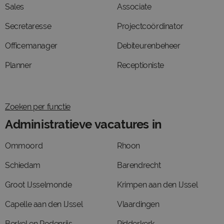
Sales
Associate
Secretaresse
Projectcoördinator
Officemanager
Debiteurenbeheer
Planner
Receptioniste
Zoeken per functie
Administratieve vacatures in
Ommoord
Rhoon
Schiedam
Barendrecht
Groot IJsselmonde
Krimpen aan den IJssel
Capelle aan den IJssel
Vlaardingen
Berkel en Rodenrijs
Ridderkerk