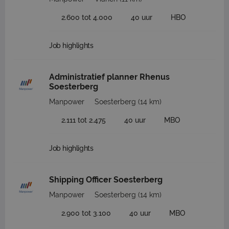
2.600 tot 4.000
40 uur
HBO
Job highlights
Administratief planner Rhenus
Soesterberg
Manpower
Soesterberg
(14 km)
2.111 tot 2.475
40 uur
MBO
Job highlights
Shipping Officer Soesterberg
Manpower
Soesterberg
(14 km)
2.900 tot 3.100
40 uur
MBO