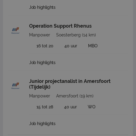
Job highlights
Operation Support Rhenus
Manpower
Soesterberg
(14 km)
16 tot 20
40 uur
MBO
Job highlights
Junior projectanalist in Amersfoort
(Tijdelijk)
Manpower
Amersfoort
(19 km)
15 tot 28
40 uur
WO
Job highlights