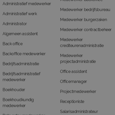
Administratief medewerker
Medewerker bedrijfsbureau
Administratief werk
Medewerker burgerzaken
Administrator
Medewerker contractbeheer
Algemeen assistent
Medewerker
Back office
crediteurenadministratie
Backoffice medewerker
Medewerker
projectadministratie
Bedrijfsadministratie
Office assistent
Bedrijfsadministratief
medewerker
Officemanager
Boekhouder
Projectmedewerker
Boekhoudkundig
Receptioniste
medewerker
Salarisadministrateur