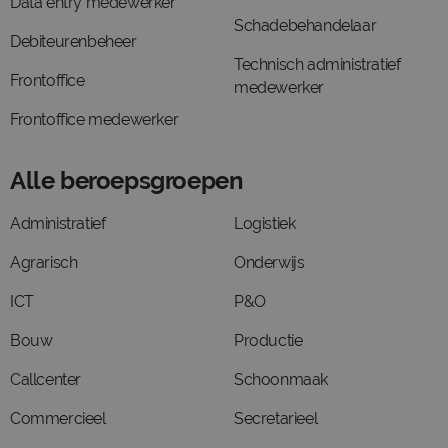
Data entry medewerker
Schadebehandelaar
Debiteurenbeheer
Technisch administratief
Frontoffice
medewerker
Frontoffice medewerker
Alle beroepsgroepen
Administratief
Logistiek
Agrarisch
Onderwijs
ICT
P&O
Bouw
Productie
Callcenter
Schoonmaak
Commercieel
Secretarieel