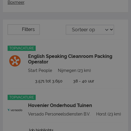
Boxmeer
.
Filters
TOPVACATURE
English Speaking Cleanroom Packing
Operator
Start People
Nijmegen
(23 km)
3.571 tot 3.650
38 - 40 uur
TOPVACATURE
Hovenier Onderhoud Tuinen
Versado Personeelsdiensten B.V.
Horst
(23 km)
Job highlights