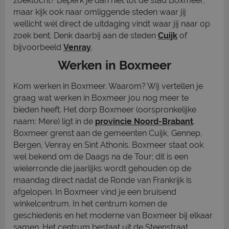
zoektocht? Beperk je dan niet tot de stad Boxmeer,
maar kijk ook naar omliggende steden waar jij
wellicht wél direct de uitdaging vindt waar jij naar op
zoek bent. Denk daarbij aan de steden
Cuijk
of
bijvoorbeeld
Venray
.
Werken in Boxmeer
Kom werken in Boxmeer. Waarom? Wij vertellen je
graag wat werken in Boxmeer jou nog meer te
bieden heeft. Het dorp Boxmeer (oorspronkelijke
naam: Mere) ligt in de
provincie Noord-Brabant
.
Boxmeer grenst aan de gemeenten Cuijk, Gennep,
Bergen, Venray en Sint Athonis. Boxmeer staat ook
wel bekend om de Daags na de Tour; dit is een
wielerronde die jaarlijks wordt gehouden op de
maandag direct nadat de Ronde van Frankrijk is
afgelopen. In Boxmeer vind je een bruisend
winkelcentrum. In het centrum komen de
geschiedenis en het moderne van Boxmeer bij elkaar
samen. Het centrum bestaat uit de Steenstraat,