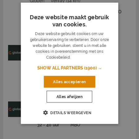
Globen
Venray
(14 km)
2.550 tot 3.550
32 - 40 uur
MBO
Deze website maakt gebruik
van cookies.
Job highlights
Deze website gebruikt cookies om uw
gebruikerservaring te verbeteren. Door onze
website te gebruiken, stemt u in met alle
Medewerker bosmaaier in Venray
cookies in overeenstemming met ons
Globen
Venray
(14 km)
Cookiebeleid.
Lees verder
SHOW ALL PARTNERS
(1900) →
32 - 40 uur
MBO
Alles accepteren
Job highlights
Alles afwijzen
Machinist veegmachine Venray
DETAILS WEERGEVEN
Globen
Venray
(14 km)
32 - 40 uur
MBO