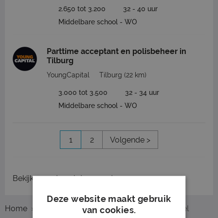
2.650 tot 3.200
32 - 40 uur
Middelbare school - WO
Parttime acceptant en polisbeheer in
Tilburg
YoungCapital
Tilburg
(22 km)
3.000 tot 3.500
32 - 34 uur
Middelbare school - WO
1
2
Volgende >
Bekijk
recent gesloten vacatures
Deze website maakt gebruik
Home
Overzicht vacatures
Breda
Financieel
van cookies.