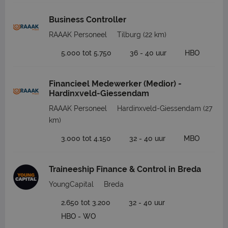
Business Controller
RAAAK Personeel
Tilburg
(22 km)
5.000 tot 5.750
36 - 40 uur
HBO
Financieel Medewerker (Medior) -
Hardinxveld-Giessendam
RAAAK Personeel
Hardinxveld-Giessendam
(27
km)
3.000 tot 4.150
32 - 40 uur
MBO
Traineeship Finance & Control in Breda
YoungCapital
Breda
2.650 tot 3.200
32 - 40 uur
HBO - WO