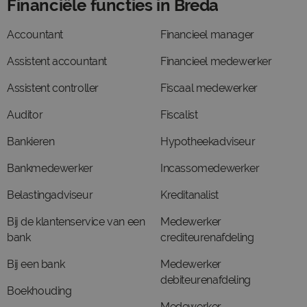
Financiële functies in Breda
Accountant
Financieel manager
Assistent accountant
Financieel medewerker
Assistent controller
Fiscaal medewerker
Auditor
Fiscalist
Bankieren
Hypotheekadviseur
Bankmedewerker
Incassomedewerker
Belastingadviseur
Kreditanalist
Bij de klantenservice van een
Medewerker
bank
crediteurenafdeling
Bij een bank
Medewerker
debiteurenafdeling
Boekhouding
Medewerker