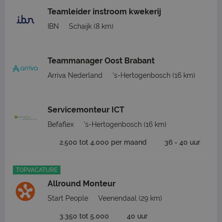
Teamleider instroom kwekerij
IBN
Schaijk
(8 km)
Teammanager Oost Brabant
Arriva Nederland
's-Hertogenbosch
(16 km)
Servicemonteur ICT
Befaflex
's-Hertogenbosch
(16 km)
2.500 tot 4.000 per maand
36 - 40 uur
TOPVACATURE
Allround Monteur
Start People
Veenendaal
(29 km)
3.350 tot 5.000
40 uur