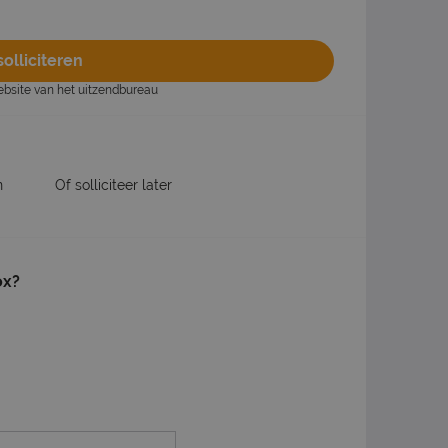
olliciteren
website van het uitzendbureau
n
Of solliciteer later
ox?