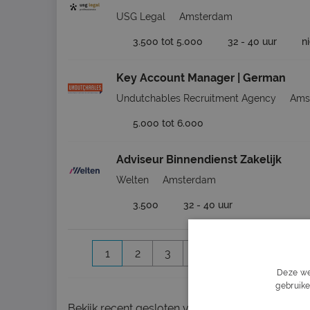
USG Legal
Amsterdam
3.500 tot 5.000
32 - 40 uur
n
Key Account Manager | German
Undutchables Recruitment Agency
Ams
5.000 tot 6.000
Adviseur Binnendienst Zakelijk
Welten
Amsterdam
3.500
32 - 40 uur
1
2
3
4
5
6
Volg
Deze we
gebruike
Bekijk
recent gesloten vacatures