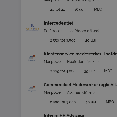
Manpower
Amsterdam
(5 km)
20 tot 21
36 uur
MBO
Intercedent(e)
Perflexxion
Hoofddorp
(16 km)
2.550 tot 3.500
40 uur
Klantenservice medewerker Hoofd
Manpower
Hoofddorp
(16 km)
2.609 tot 4.224
39 uur
MBO
Commercieel Medewerker regio Al
Manpower
Alkmaar
(29 km)
2.600 tot 3.800
40 uur
MBO
Interim HR Adviseur