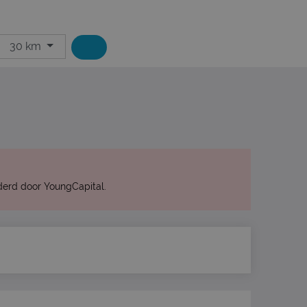
30 km
erd door YoungCapital.