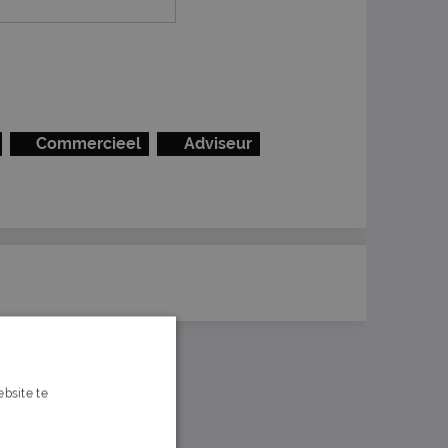
Commercieel
Adviseur
bsite te
s verder