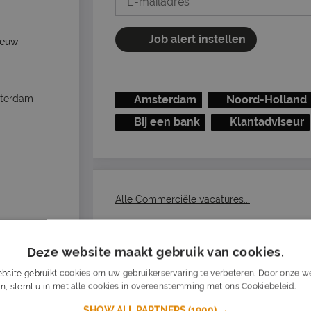
Job alert instellen
ieuw
Amsterdam
Noord-Holland
terdam
Bij een bank
Klantadviseur
Alle Commerciële vacatures...
Deze website maakt gebruik van cookies.
ende >
bsite gebruikt cookies om uw gebruikerservaring te verbeteren. Door onze we
n, stemt u in met alle cookies in overeenstemming met ons Cookiebeleid.
Lee
SHOW ALL PARTNERS
(1900) →