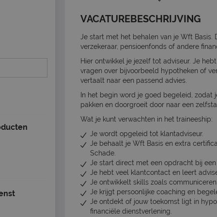
VACATUREBESCHRIJVING
Je start met het behalen van je Wft Basis. 
verzekeraar, pensioenfonds of andere financi
Hier ontwikkel je jezelf tot adviseur. Je he
vragen over bijvoorbeeld hypotheken of verz
vertaalt naar een passend advies.
In het begin word je goed begeleid, zodat 
pakken en doorgroeit door naar een zelfsta
Wat je kunt verwachten in het traineeship:
oducten
Je wordt opgeleid tot klantadviseur.
Je behaalt je Wft Basis en extra certifi
Schade.
Je start direct met een opdracht bij een
Je hebt veel klantcontact en leert advise
Je ontwikkelt skills zoals communiceren
Je krijgt persoonlijke coaching en begel
enst
Je ontdekt of jouw toekomst ligt in hyp
financiële dienstverlening.