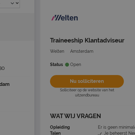
Traineeship Klantadviseur
Welten
Amsterdam
Status
Open
BO
Nu solliciteren
rdam
Solliciteer op de website van het
uitzendbureau
WAT WIJ VRAGEN
Opleiding
Er is geen minimal
Talen
Je beheerst Ne