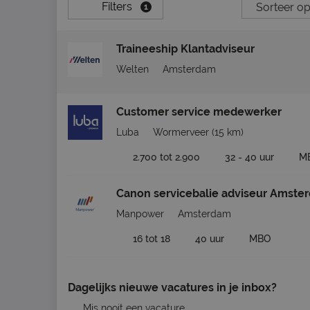
Filters
1
Traineeship Klantadviseur
Welten
Amsterdam
Customer service medewerker
Luba
Wormerveer
(15 km)
2.700 tot 2.900
32 - 40 uur
M
Canon servicebalie adviseur Amste
Manpower
Amsterdam
16 tot 18
40 uur
MBO
Dagelijks nieuwe vacatures in je inbox?
Mis nooit een vacature