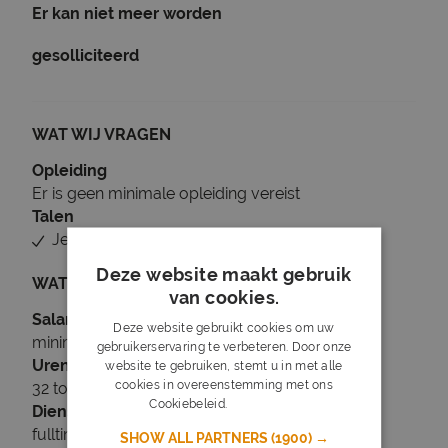
Er kan niet meer worden
gesolliciteerd
WAT WIJ VRAGEN
Opleiding
Er is geen minimale opleiding vereist
Talen
Je beheerst Nederlands
Deze website maakt gebruik
WAT WIJ BIEDEN
van cookies.
Salaris
Deze website gebruikt cookies om uw
minimaal € 2.380
gebruikerservaring te verbeteren. Door onze
Uren
website te gebruiken, stemt u in met alle
cookies in overeenstemming met ons
32 tot 40 uur per week
Cookiebeleid.
Lees verder
Dienstverband
fulltime
SHOW ALL PARTNERS
(1900) →