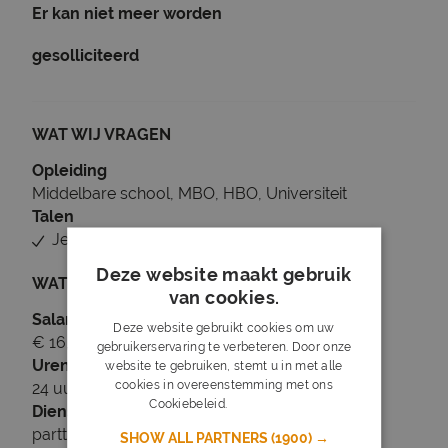
Er kan niet meer worden
gesolliciteerd
WAT WIJ VRAGEN
Opleiding
Middelbare school, MBO, HBO, Universiteit
Talen
Je beheerst Nederlands
Deze website maakt gebruik
WAT WIJ BIEDEN
van cookies.
Salaris
Deze website gebruikt cookies om uw
€ 16,77 tot € 18,11
gebruikerservaring te verbeteren. Door onze
Uren
website te gebruiken, stemt u in met alle
cookies in overeenstemming met ons
24 uur per week
Cookiebeleid.
Lees verder
Dienstverband
parttime
SHOW ALL PARTNERS
(1900) →