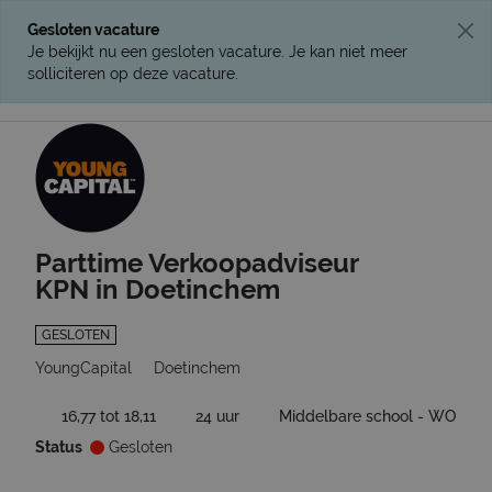
Gesloten vacature
Je bekijkt nu een gesloten vacature. Je kan niet meer
solliciteren op deze vacature.
Ga terug naar vacatures
Parttime Verkoopadviseur
KPN in Doetinchem
GESLOTEN
YoungCapital
Doetinchem
16,77 tot 18,11
24 uur
Middelbare school - WO
Status
Gesloten