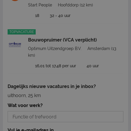
Start People
Hoofddorp
(12 km)
18
32 - 40 uur
TOPVACATURE
Bouwopruimer (VCA verplicht)
Optimum Uitzendgroep B.V.
Amsterdam
(13
km)
16,01 tot 17,48 per uur
40 uur
Dagelijks nieuwe vacatures in je inbox?
uithoorn, 25 km
Wat voor werk?
Vul je e-mailadres in