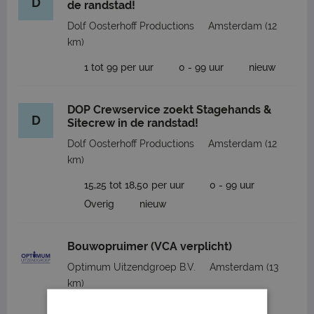
D
de randstad!
Dolf Oosterhoff Productions
Amsterdam
(12
km)
1 tot 99 per uur
0 - 99 uur
nieuw
DOP Crewservice zoekt Stagehands &
D
Sitecrew in de randstad!
Dolf Oosterhoff Productions
Amsterdam
(12
km)
15,25 tot 18,50 per uur
0 - 99 uur
Overig
nieuw
Bouwopruimer (VCA verplicht)
Optimum Uitzendgroep B.V.
Amsterdam
(13
km)
16,01 tot 17,48 per uur
40 uur