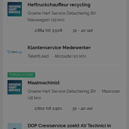
Heftruckchauffeur recycling
Groene Hart Service Detachering BV
Nieuwegein
(29 km)
2.884 tot 3.508
32 - 40 uur
Klantenservice Medewerker
TalentLead
Abcoude
(10 km)
TOPVACATURE
Maaimachinist
Groene Hart Service Detachering BV
Maarssen
(18 km)
2.600 tot 2.901
32 - 40 uur
DOP Crewservice zoekt AV Technici in