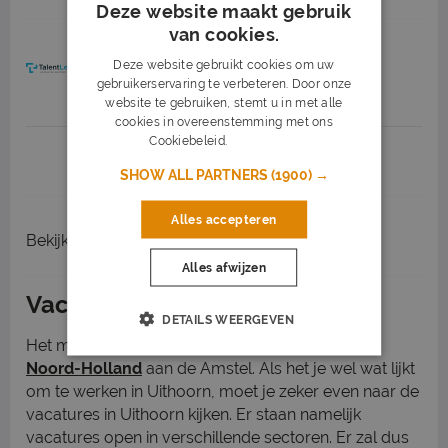
Deze website maakt gebruik
van cookies.
Klantenservice Medewerker
Deze website gebruikt cookies om uw
TalentLead
Diemen
(15 km)
gebruikerservaring te verbeteren. Door onze
website te gebruiken, stemt u in met alle
cookies in overeenstemming met ons
Cookiebeleid.
Lees verder
1
2
3
Volgende >
SHOW ALL PARTNERS
(1900) →
Alles accepteren
Bekijk
recent gesloten vacatures
Alles afwijzen
Vacatures in Uithoorn
DETAILS WEERGEVEN
Het mooie plaatsje Uithoorn ligt in de
provincie
Noord-Holland
aan de Amstel. Als het je wel wat lijkt
om te werken in Uithoorn, moet je zeker even naar de
vacatures in Uithoorn kijken. Er staan namelijk
vacatures open in verschillende sectoren. Er zal dus