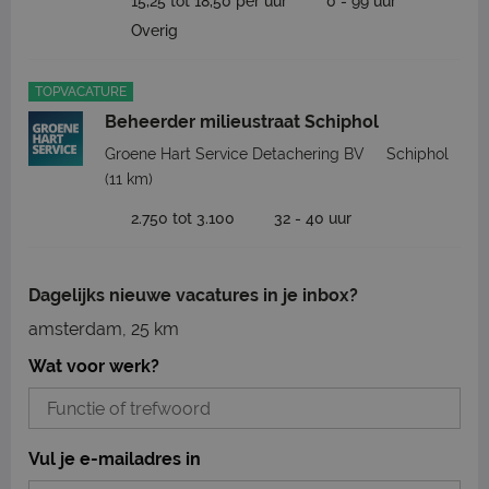
15,25 tot 18,50 per uur
0 - 99 uur
Overig
TOPVACATURE
Beheerder milieustraat Schiphol
Groene Hart Service Detachering BV
Schiphol
(11 km)
2.750 tot 3.100
32 - 40 uur
Dagelijks nieuwe vacatures in je inbox?
amsterdam, 25 km
Wat voor werk?
Vul je e-mailadres in