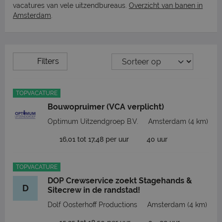
vacatures van vele uitzendbureaus.
Overzicht van banen in
Amsterdam
.
Filters
TOPVACATURE
Bouwopruimer (VCA verplicht)
Optimum Uitzendgroep B.V.
Amsterdam
(4 km)
16,01 tot 17,48 per uur
40 uur
TOPVACATURE
DOP Crewservice zoekt Stagehands &
D
Sitecrew in de randstad!
Dolf Oosterhoff Productions
Amsterdam
(4 km)