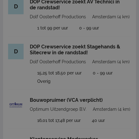
DOP Crewservice zoekt AV Technici in
D
de randstad!
Dolf Oosterhoff Productions
Amsterdam
(4 km)
1 tot 99 per uur
0 - 99 uur
DOP Crewservice zoekt Stagehands &
D
Sitecrew in de randstad!
Dolf Oosterhoff Productions
Amsterdam
(4 km)
15,25 tot 18,50 per uur
0 - 99 uur
Overig
Bouwopruimer (VCA verplicht)
Optimum Uitzendgroep B.V.
Amsterdam
(4 km)
16,01 tot 17,48 per uur
40 uur