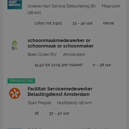
Groene Hart Service Detachering BV
Maarssen
(28 km)
2.600 tot 2.901
32 - 40 uur
nieuw
schoonmaakmedewerker or
schoonmaak or schoonmaker
Boen Groen B.V.
Amsterdam
15,52 tot 17,05 per maand
0 - 38 uur
TOPVACATURE
Facilitair Servicemedewerker
Belastingdienst Amsterdam
Start People
Hoofddorp
(16 km)
18
32 - 40 uur