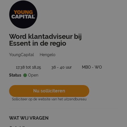
Word klantadviseur bij
Ga terug naar vacatures
Essent in de regio
YoungCapital
Hengelo
17,38 tot 18,25
36 - 40 uur
MBO - WO
Status
Open
Nu solliciteren
Solliciteer op de website van het uitzendbureau
WAT WIJ VRAGEN