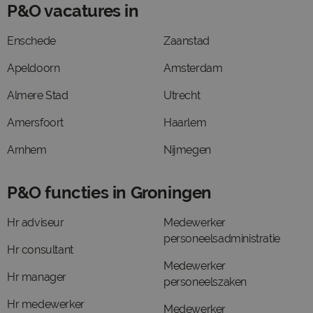
P&O vacatures in
Enschede
Zaanstad
Apeldoorn
Amsterdam
Almere Stad
Utrecht
Amersfoort
Haarlem
Arnhem
Nijmegen
P&O functies in Groningen
Hr adviseur
Medewerker
personeelsadministratie
Hr consultant
Medewerker
Hr manager
personeelszaken
Hr medewerker
Medewerker