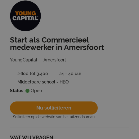
Start als Commercieel
Ga terug naar vacatures
medewerker in Amersfoort
YoungCapital
Amersfoort
2.600 tot 3.400
24 - 40 uur
Middelbare school - HBO
Status
Open
Nu solliciteren
Solliciteer op de website van het uitzendbureau
WAT WIJ VRAGEN