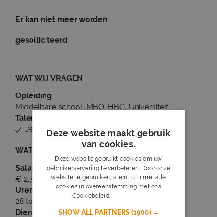
Er kan niet meer worden
gesolliciteerd
WAT WIJ VRAGEN
Opleiding
Middelbare school, MBO, HBO, Universiteit
Talen
Je beheerst Nederlands
Deze website maakt gebruik
van cookies.
WAT WIJ BIEDEN
Deze website gebruikt cookies om uw
Salaris
gebruikerservaring te verbeteren. Door onze
website te gebruiken, stemt u in met alle
€ 2.700 tot € 3.831
cookies in overeenstemming met ons
Uren
Cookiebeleid.
Lees verder
28 tot 36 uur per week
Dienstverband
SHOW ALL PARTNERS
(1900) →