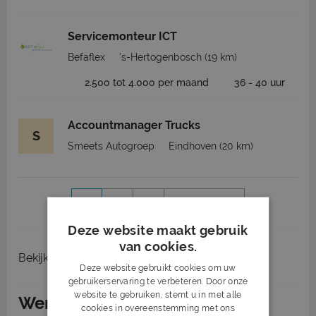
Servicemonteur ICT
Befaflex
's-Hertogenbosch
(19 km)
2.500 tot 4.000 per maand
36 - 40 uur
Accountmanager Trucks
S
Smeets Autogroep
Eindhoven
(20 km)
1
2
3
Volgende >
Deze website maakt gebruik
van cookies.
Bekijk
recent gesloten vacatures
Deze website gebruikt cookies om uw
gebruikerservaring te verbeteren. Door onze
website te gebruiken, stemt u in met alle
Werken in Veghel
cookies in overeenstemming met ons