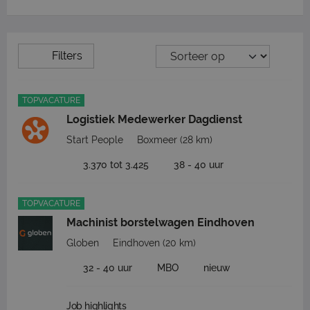
Filters
TOPVACATURE
Logistiek Medewerker Dagdienst
Start People
Boxmeer
(28 km)
3.370 tot 3.425
38 - 40 uur
TOPVACATURE
Machinist borstelwagen Eindhoven
Globen
Eindhoven
(20 km)
32 - 40 uur
MBO
nieuw
Job highlights