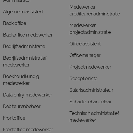
Administrator
Medewerker
Algemeen assistent
crediteurenadministratie
Back office
Medewerker
projectadministratie
Backoffice medewerker
Office assistent
Bedrijfsadministratie
Officemanager
Bedrijfsadministratief
medewerker
Projectmedewerker
Boekhoudkundig
Receptioniste
medewerker
Salarisadministrateur
Data entry medewerker
Schadebehandelaar
Debiteurenbeheer
Technisch administratief
Frontoffice
medewerker
Frontoffice medewerker