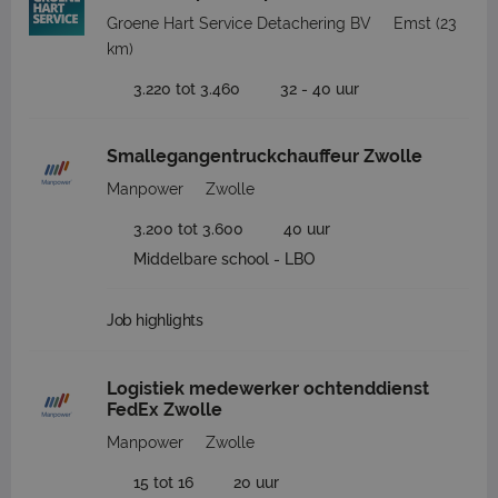
Groene Hart Service Detachering BV
Emst
(23
km)
3.220 tot 3.460
32 - 40 uur
Smallegangentruckchauffeur Zwolle
Manpower
Zwolle
3.200 tot 3.600
40 uur
Middelbare school - LBO
Job highlights
Logistiek medewerker ochtenddienst
FedEx Zwolle
Manpower
Zwolle
15 tot 16
20 uur