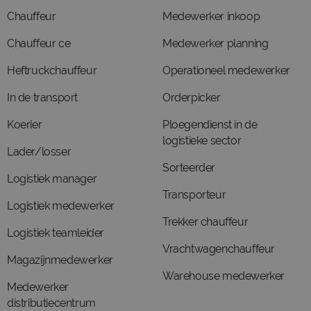
Chauffeur
Medewerker inkoop
Chauffeur ce
Medewerker planning
Heftruckchauffeur
Operationeel medewerker
In de transport
Orderpicker
Koerier
Ploegendienst in de
logistieke sector
Lader/losser
Sorteerder
Logistiek manager
Transporteur
Logistiek medewerker
Trekker chauffeur
Logistiek teamleider
Vrachtwagenchauffeur
Magazijnmedewerker
Warehouse medewerker
Medewerker
distributiecentrum