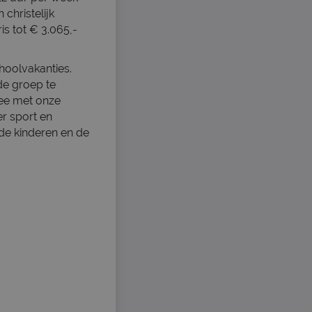
christelijk
s tot € 3.065,-
hoolvakanties.
de groep te
mee met onze
r sport en
 de kinderen en de