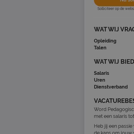
Solliciteer op de web
WAT WIJ VRA
Opleiding
Talen
WAT WIJ BIE
Salaris
Uren
Dienstverband
VACATUREBE
Word Pedagogisch 
met een salaris tot
Heb jij een passi
de kans om jouw s