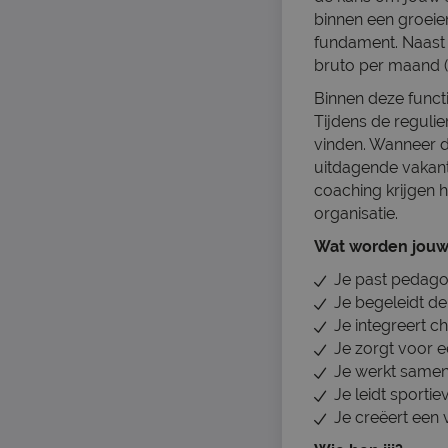
binnen een groeien
fundament. Naast 
bruto per maand (o
Binnen deze funct
Tijdens de reguli
vinden. Wanneer d
uitdagende vakant
coaching krijgen h
organisatie.
Wat worden jouw
Je past pedago
Je begeleidt de
Je integreert ch
Je zorgt voor e
Je werkt samen
Je leidt sporti
Je creëert een 