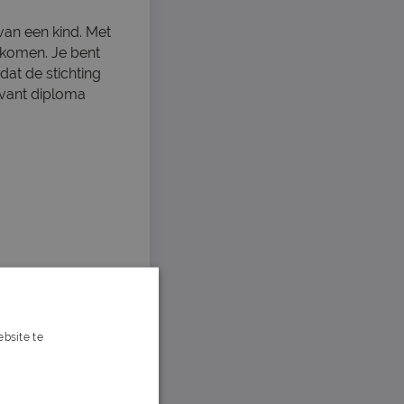
van een kind. Met
e komen. Je bent
at de stichting
levant diploma
bsite te
s verder