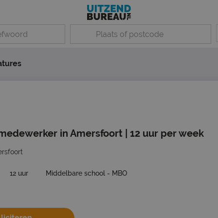
atures
edewerker in Amersfoort | 12 uur per week
rsfoort
12 uur
Middelbare school - MBO
liciteren