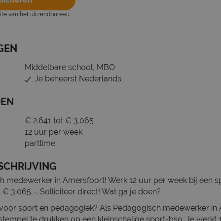
site van het uitzendbureau
GEN
Middelbare school, MBO
Je beheerst Nederlands
DEN
€ 2.641 tot € 3.065
12 uur per week
parttime
SCHRIJVING
medewerker in Amersfoort! Werk 12 uur per week bij een spo
 € 3.065,-. Solliciteer direct! Wat ga je doen?
e voor sport en pedagogiek? Als Pedagogisch medewerker in A
tempel te drukken op een kleinschalige sport-bso. Je werkt 