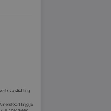
rtieve stichting
mersfoort krijg je
12 uur per week