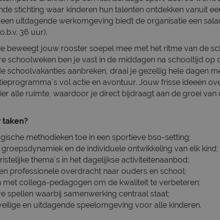
de stichting waar kinderen hun talenten ontdekken vanuit een 
een uitdagende werkomgeving biedt de organisatie een salari
.b.v. 36 uur).
ie beweegt jouw rooster soepel mee met het ritme van de sc
ere schoolweken ben je vast in de middagen na schooltijd op 
e schoolvakanties aanbreken, draai je gezellig hele dagen 
ieprogramma´s vol actie en avontuur. Jouw frisse ideeën ove
ier alle ruimte, waardoor je direct bijdraagt aan de groei van
 taken?
gische methodieken toe in een sportieve bso-setting;
 groepsdynamiek en de individuele ontwikkeling van elk kind;
ristelijke thema´s in het dagelijkse activiteitenaanbod;
en professionele overdracht naar ouders en school;
 met collega-pedagogen om de kwaliteit te verbeteren;
eve spellen waarbij samenwerking centraal staat;
veilige en uitdagende speelomgeving voor alle kinderen.