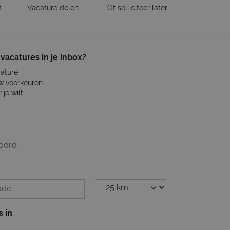
t
Vacature delen
Of solliciteer later
vacatures in je inbox?
cature
w voorkeuren
je wilt
s in