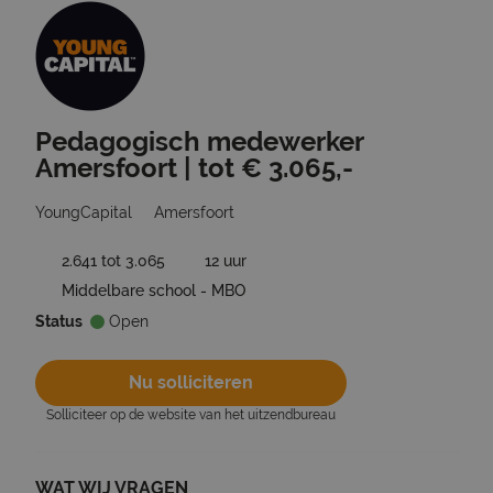
Pedagogisch medewerker
Ga terug naar vacatures
Amersfoort | tot € 3.065,-
YoungCapital
Amersfoort
2.641 tot 3.065
12 uur
Middelbare school - MBO
Status
Open
Nu solliciteren
Solliciteer op de website van het uitzendbureau
WAT WIJ VRAGEN