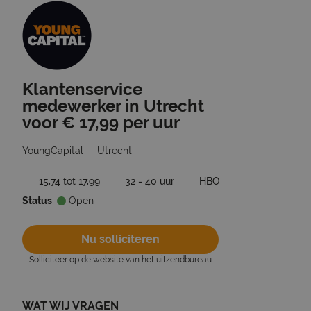
Klantenservice
Ga terug naar vacatures
medewerker in Utrecht
voor € 17,99 per uur
YoungCapital
Utrecht
15,74 tot 17,99
32 - 40 uur
HBO
Status
Open
Nu solliciteren
Solliciteer op de website van het uitzendbureau
WAT WIJ VRAGEN