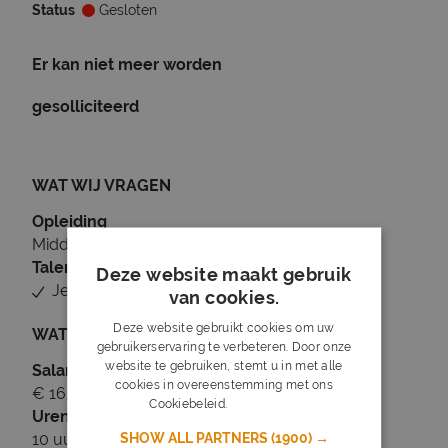
Status
Gesloten
Er kan niet meer worden
gesolliciteerd
WAT WIJ VRAGEN
Opleiding
Middelbare school, MBO, HBO, Universiteit
Talen
Deze website maakt gebruik
Je beheerst Nederlands
van cookies.
Deze website gebruikt cookies om uw
WAT WIJ BIEDEN
gebruikerservaring te verbeteren. Door onze
website te gebruiken, stemt u in met alle
Salaris
cookies in overeenstemming met ons
€ 16,14 tot € 18,18
Cookiebeleid.
Lees verder
Uren
SHOW ALL PARTNERS
(1900) →
10 uur per week