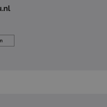
.nl
en