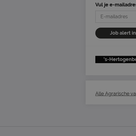
Vul je e-mailadre
Job alert i
's-Hertogenb
Alle Agrarische va