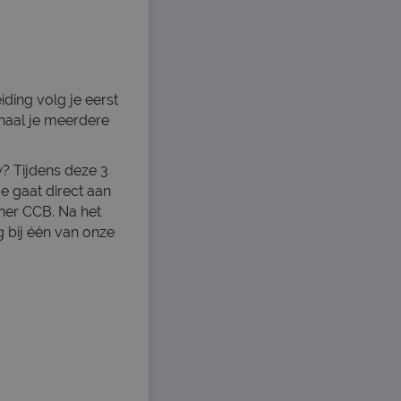
iding volg je eerst
 haal je meerdere
w? Tijdens deze 3
e gaat direct aan
rtner CCB. Na het
g bij één van onze