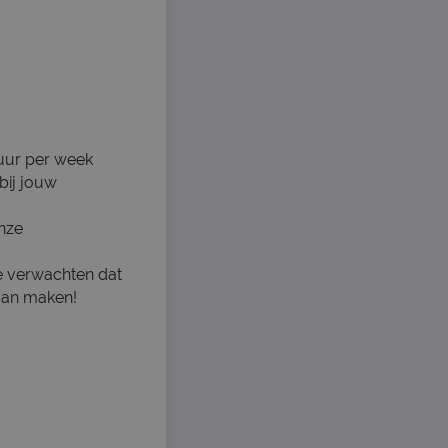
 uur per week
bij jouw
onze
we verwachten dat
 van maken!