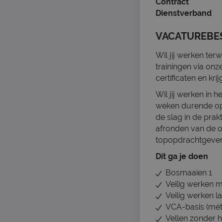
Contract
Dienstverband
VACATUREBE
Wil jij werken ter
trainingen via onz
certificaten en kr
Wil jij werken in 
weken durende opl
de slag in de prakt
afronden van de op
topopdrachtgeve
Dit ga je doen
Bosmaaien 1
Veilig werken 
Veilig werken 
VCA-basis (mé
Vellen zonder 