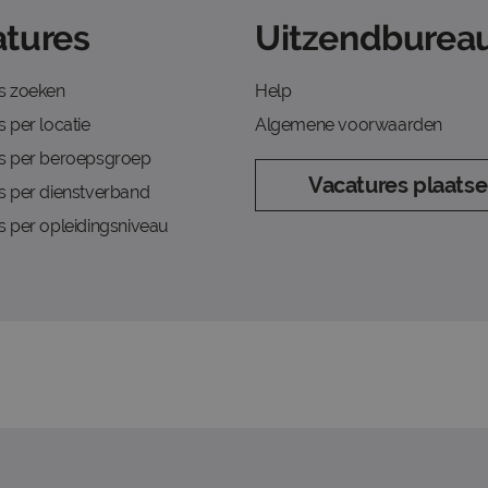
tures
Uitzendbureau
s zoeken
Help
 per locatie
Algemene voorwaarden
s per beroepsgroep
Vacatures plaats
s per dienstverband
s per opleidingsniveau