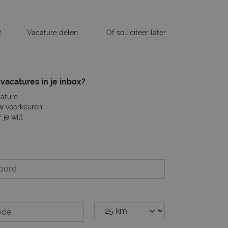
t
Vacature delen
Of solliciteer later
vacatures in je inbox?
cature
w voorkeuren
je wilt