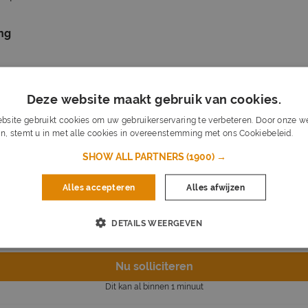
ing
RKGEVER
Deze website maakt gebruik van cookies.
bsite gebruikt cookies om uw gebruikerservaring te verbeteren. Door onze we
n, stemt u in met alle cookies in overeenstemming met ons Cookiebeleid.
Lee
r jou: wij nemen de opleidingskosten volledig voor onze rek
 start al tijdens je opleiding met praktijkervaring.
SHOW ALL PARTNERS
(1900) →
 direct aan de slag: via Globen ben je verzekerd van een baa
e opleiding.
Alles accepteren
Alles afwijzen
pleiding: CCB staat bekend om praktijkgerichte opleidingen
DETAILS WEERGEVEN
Nu solliciteren
Dit kan al binnen 1 minuut