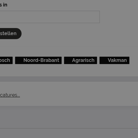
s in
nstellen
osch
Noord-Brabant
Agrarisch
Vakman
catures...