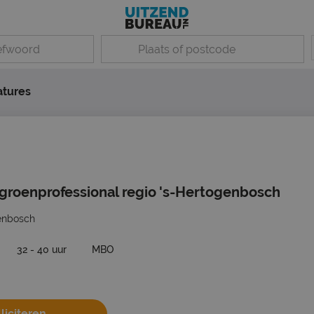
atures
 groenprofessional regio 's-Hertogenbosch
enbosch
32 - 40 uur
MBO
liciteren