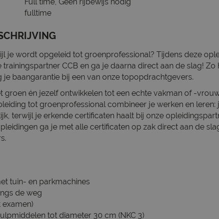
Full time, Geen rijbewijs nodig
fulltime
SCHRIJVING
wijl je wordt opgeleid tot groenprofessional? Tijdens deze ople
e trainingspartner CCB en ga je daarna direct aan de slag! Zo
ijg je baangarantie bij een van onze topopdrachtgevers.
het groen én jezelf ontwikkelen tot een echte vakman of -vrou
eiding tot groenprofessional combineer je werken en leren: j
ijk, terwijl je erkende certificaten haalt bij onze opleidingspa
leidingen ga je met alle certificaten op zak direct aan de sla
rs.
met tuin- en parkmachines
langs de weg
t examen)
hulpmiddelen tot diameter 30 cm (NKC 3)