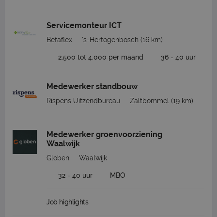
Servicemonteur ICT
Befaflex
's-Hertogenbosch
(16 km)
2.500 tot 4.000 per maand
36 - 40 uur
Medewerker standbouw
Rispens Uitzendbureau
Zaltbommel
(19 km)
Medewerker groenvoorziening
Waalwijk
Globen
Waalwijk
32 - 40 uur
MBO
Job highlights