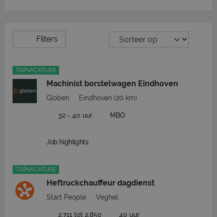
Filters
TOPVACATURE
Machinist borstelwagen Eindhoven
Globen
Eindhoven
(20 km)
32 - 40 uur
MBO
Job highlights
TOPVACATURE
Heftruckchauffeur dagdienst
Start People
Veghel
2.711 tot 2.850
40 uur