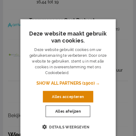
16,44 tot 19
Teammanager Oost Brabant
Arriva Nederland
's-Hertogenbosch
(19 km)
Deze website maakt gebruik
van cookies.
Servicemonteur ICT
Deze website gebruikt cookies om uw
gebruikerservaring te verbeteren. Door onze
Befaflex
's-Hertogenbosch
(19 km)
website te gebruiken, stemt u in met alle
cookies in overeenstemming met ons
2.500 tot 4.000 per maand
36 - 40 uur
Cookiebeleid.
Lees verder
SHOW ALL PARTNERS
(1900) →
1
2
3
Volgende >
Alles accepteren
Alles afwijzen
Bekijk
recent gesloten vacatures
DETAILS WEERGEVEN
Werken in Veghel