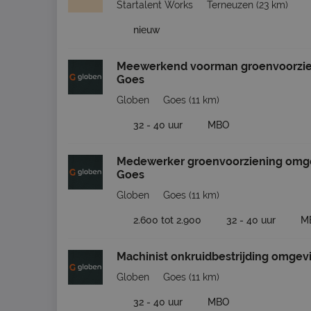
Startalent Works
Terneuzen
(23 km)
nieuw
Meewerkend voorman groenvoorzie
Goes
Globen
Goes
(11 km)
32 - 40 uur
MBO
Medewerker groenvoorziening omg
Goes
Globen
Goes
(11 km)
2.600 tot 2.900
32 - 40 uur
M
Machinist onkruidbestrijding omgev
Globen
Goes
(11 km)
32 - 40 uur
MBO