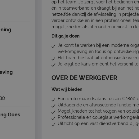
op het team. Je zorgt voor het bedienen e
én in teamverband en draagt bij aan het n
hetzelfde dankzij de afwisseling in projecten
verder ontwikkelen in een professioneel tea
mogelijkheden als allround machinist in de
ning
Dit ga je doen
Je komt te werken bij een moderne org
werkomgeving en focus op ontwikkelin
Het team bestaat uit enthousiaste vak
Je krijgt de kans om écht het verschil t
eving
OVER DE WERKGEVER
Wat wij bieden
BO
Een bruto maandsalaris tussen €2800 en
Uitdagende en afwisselende functie met
Mogelijkheden tot het volgen van oplei
ing Goes
Professionele en collegiale werkomgev
Uitzicht op een vast dienstverband bij 