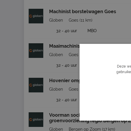
Machinist borstelwagen Goes
Globen
Goes
(11 km)
32 - 40 uur
MBO
Maaimachinist omgeving Goes
Globen
Goes
(11 km)
32 - 40 uur
MBO
Deze we
gebruike
Hovenier omgeving Goes
Globen
Goes
(11 km)
32 - 40 uur
MBO
Voorman sociale werkvoorziening
groenvoorziening regio Bergen op
Globen
Bergen op Zoom
(17 km)