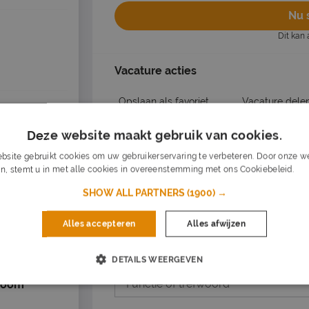
Nu s
Dit kan 
Vacature acties
Opslaan als favoriet
Vacature dele
Deze website maakt gebruik van cookies.
bsite gebruikt cookies om uw gebruikerservaring te verbeteren. Door onze we
Dagelijks nieuwe vacatures in je inb
n, stemt u in met alle cookies in overeenstemming met ons Cookiebeleid.
Lee
Mis nooit een vacature
SHOW ALL PARTNERS
(1900) →
Op basis van jouw voorkeuren
Zet stop wanneer je wilt
Alles accepteren
Alles afwijzen
yerseke, 25 km
Wat voor werk?
DETAILS WEERGEVEN
 Zoom