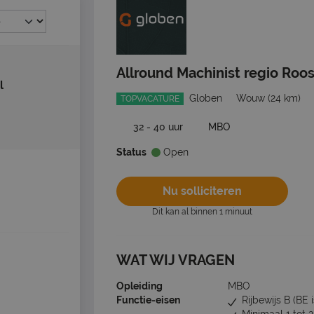
Allround Machinist regio Roo
l
Globen
Wouw
(24 km)
TOPVACATURE
32 - 40 uur
MBO
Status
Open
Nu solliciteren
Dit kan al binnen 1 minuut
WAT WIJ VRAGEN
Opleiding
MBO
Functie-eisen
Rijbewijs B (BE 