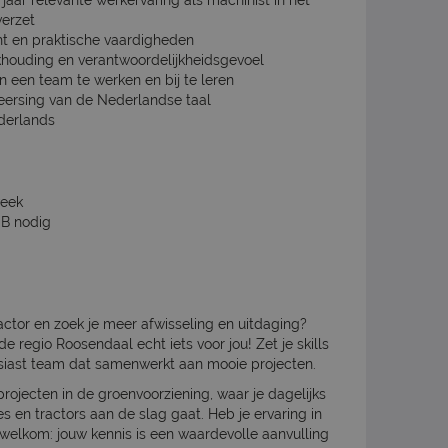
 jaar relevante werkervaring als machinist in het
verzet
ht en praktische vaardigheden
khouding en verantwoordelijkheidsgevoel
n een team te werken en bij te leren
ersing van de Nederlandse taal
derlands
week
s B nodig
actor en zoek je meer afwisseling en uitdaging?
e regio Roosendaal echt iets voor jou! Zet je skills
ousiast team dat samenwerkt aan mooie projecten.
projecten in de groenvoorziening, waar je dagelijks
n tractors aan de slag gaat. Heb je ervaring in
welkom: jouw kennis is een waardevolle aanvulling