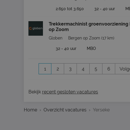
2.650 tot 3.650
32 - 40 uur
M
Trekkermachinist groenvoorziening
op Zoom
Globen
Bergen op Zoom
(17 km)
32 - 40 uur
MBO
1
2
3
4
5
6
Volg
Bekijk
recent gesloten vacatures
Home
Overzicht vacatures
Yerseke