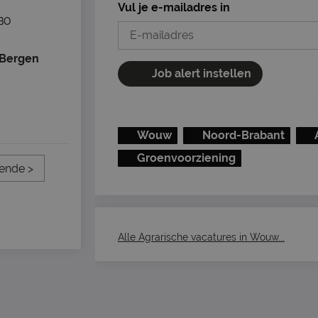
Vul je e-mailadres in
BO
 Bergen
Job alert instellen
Wouw
Noord-Brabant
Groenvoorziening
ende >
Alle Agrarische vacatures in Wouw...