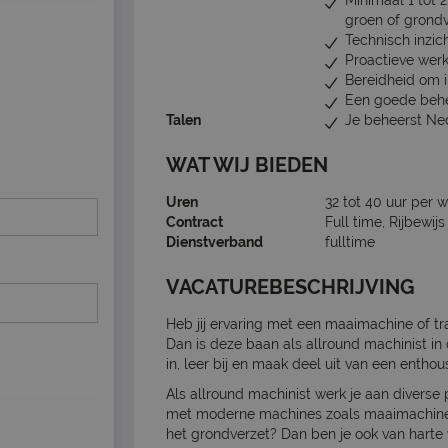
Minimaal 1 tot 2
groen of grond
Technisch inzic
Proactieve wer
Bereidheid om i
Een goede behe
Talen
Je beheerst Ne
WAT WIJ BIEDEN
Uren
32 tot 40 uur per 
Contract
Full time, Rijbewij
Dienstverband
fulltime
VACATUREBESCHRIJVING
Heb jij ervaring met een maaimachine of tr
Dan is deze baan als allround machinist in d
in, leer bij en maak deel uit van een enth
Als allround machinist werk je aan diverse 
met moderne machines zoals maaimachines e
het grondverzet? Dan ben je ook van harte 