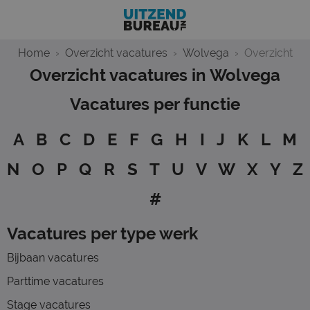
Home
Overzicht vacatures
Wolvega
Overzicht
Overzicht vacatures in Wolvega
Vacatures per functie
A
B
C
D
E
F
G
H
I
J
K
L
M
N
O
P
Q
R
S
T
U
V
W
X Y Z
#
Vacatures per type werk
Bijbaan vacatures
Parttime vacatures
Stage vacatures