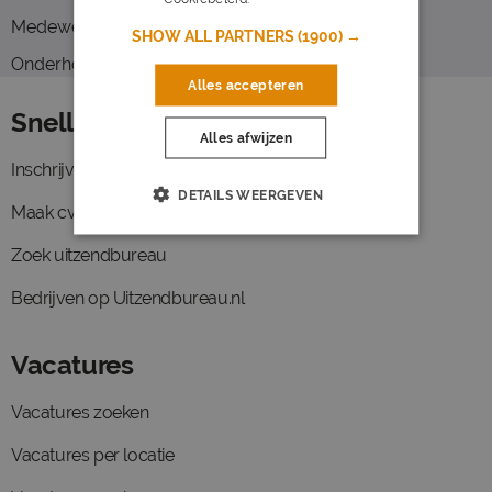
Technisch monteur
Medewerker planning
SHOW ALL PARTNERS
(1900) →
Onderhoudsmonteur
Alles accepteren
Snelle links
Alles afwijzen
Inschrijven
DETAILS WEERGEVEN
Maak cv
Zoek uitzendbureau
Bedrijven op Uitzendbureau.nl
Vacatures
Vacatures zoeken
Vacatures per locatie