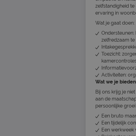
zelfstandigheid te
ervaring in woonbe
Wat je gaat doen:
Ondersteunen: 
zelfredzaam te
Intakegesprekk
Toezicht: zorg
kamercontroles
Informatievoorz
Activiteiten: or
Wat we je bieden
Bij ons krijg je n
aan de maatschapp
persoonlijke groei
Een bruto maan
Een tijdelijk c
Een werkweek va