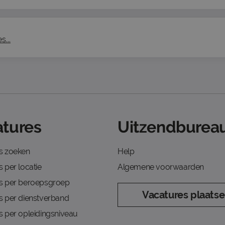
...
tures
Uitzendbureau
s zoeken
Help
 per locatie
Algemene voorwaarden
s per beroepsgroep
Vacatures plaats
s per dienstverband
s per opleidingsniveau