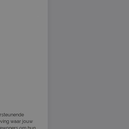
ersteunende
eving waar jouw
e bewoners om hun