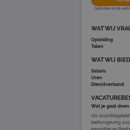
Solliciteer op de web
WAT WIJ VRA
Opleiding
Talen
WAT WIJ BIE
Salaris
Uren
Dienstverband
VACATUREBE
Wat je gaat doen
Als woonbegeleide
leefomgeving voor
empathie en flexib