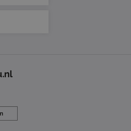
.nl
en