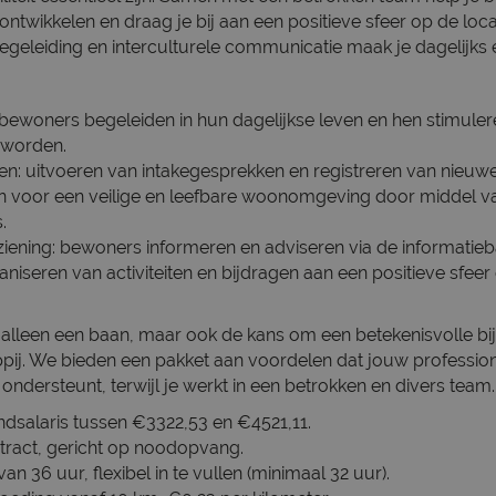
 ontwikkelen en draag je bij aan een positieve sfeer op de loc
geleiding en interculturele communicatie maak je dagelijks e
bewoners begeleiden in hun dagelijkse leven en hen stimule
 worden.
en: uitvoeren van intakegesprekken en registreren van nieuw
en voor een veilige en leefbare woonomgeving door middel v
.
iening: bewoners informeren en adviseren via de informatieba
ganiseren van activiteiten en bijdragen aan een positieve sfeer 
iet alleen een baan, maar ook de kans om een betekenisvolle bi
ij. We bieden een pakket aan voordelen dat jouw professio
 ondersteunt, terwijl je werkt in een betrokken en divers team.
dsalaris tussen €3322,53 en €4521,11.
ontract, gericht op noodopvang.
n 36 uur, flexibel in te vullen (minimaal 32 uur).