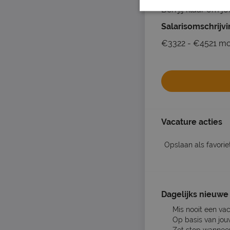
Ben jij klaar om j
Salarisomschrijv
€3322 - €4521 mo
Vacature acties
Opslaan als favorie
Dagelijks nieuwe 
Mis nooit een va
Op basis van jou
Zet stop wanneer 