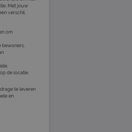
atie. Met jouw
en verschil.
ren om
e bewoners.
an
lie.
op de locatie.
jdrage te leveren
nele en