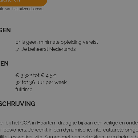
site van het uitzendbureau
GEN
Er is geen minimale opleiding vereist
Je beheerst Nederlands
DEN
€ 3.322 tot € 4.521
32 tot 36 uur per week
fulltime
SCHRIJVING
r bij het COA in Haarlem draag je bij aan een veilige en ond
 bewoners. Je werkt in een dynamische, interculturele omg
iliteit essentieel zijn. Samen met een betrokken team help j