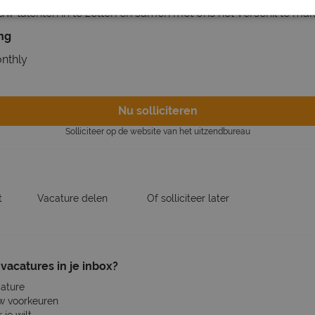
ouw talenten in te zetten en samen met ons het verschil te ma
ing
nthly
Nu solliciteren
Solliciteer op de website van het uitzendbureau
t
Vacature delen
Of solliciteer later
vacatures in je inbox?
cature
w voorkeuren
je wilt