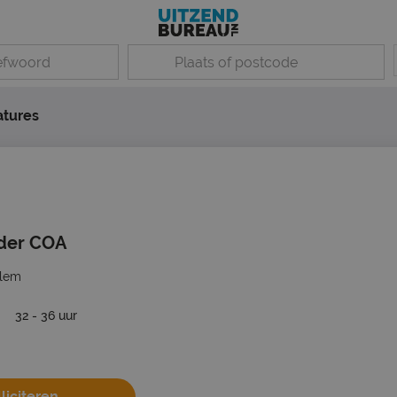
atures
der COA
lem
32 - 36 uur
liciteren