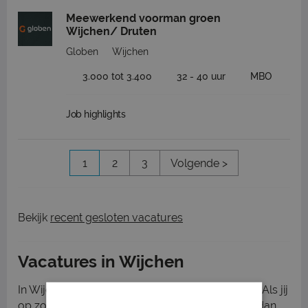
Meewerkend voorman groen
Wijchen/ Druten
Globen
Wijchen
3.000 tot 3.400
32 - 40 uur
MBO
Job highlights
1
2
3
Volgende >
Bekijk
recent gesloten vacatures
Vacatures in Wijchen
In Wijchen staan verschillende vacatures online. Als jij
op zoek bent naar een nieuwe uitdaging, bekijk dan