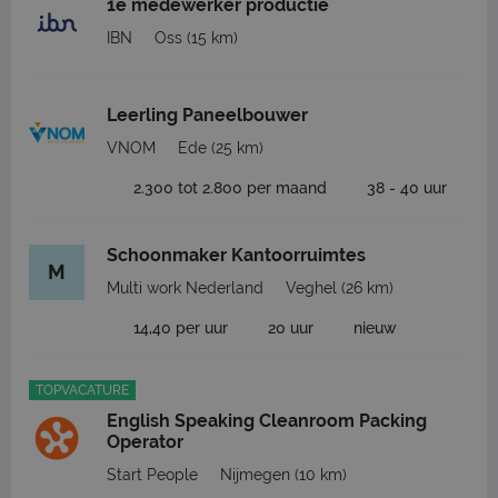
1e medewerker productie
IBN
Oss
(15 km)
Leerling Paneelbouwer
VNOM
Ede
(25 km)
2.300 tot 2.800 per maand
38 - 40 uur
Schoonmaker Kantoorruimtes
M
Multi work Nederland
Veghel
(26 km)
14,40 per uur
20 uur
nieuw
TOPVACATURE
English Speaking Cleanroom Packing
Operator
Start People
Nijmegen
(10 km)