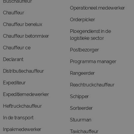
Buschauffeur
Operationeel medewerker
Chauffeur
Orderpicker
Chauffeur benelux
Ploegendienst in de
Chauffeur betonmixer
logistieke sector
Chauffeur ce
Postbezorger
Declarant
Programma manager
Distributiechauffeur
Rangeerder
Expediteur
Reachtruckchauffeur
Expeditiemedewerker
Schipper
Heftruckchauffeur
Sorteerder
In de transport
Stuurman
Inpakmedewerker
Taxichauffeur