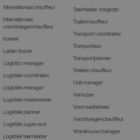
Internationaal chauffeur
Teamleider magazijn
Internationaal
Trailerchauffeur
vrachtwagenchauffeur
Transport coördinator
Koerier
Transporteur
Lader/losser
Transportplanner
Logistics manager
Trekker chauffeur
Logistiek coördinator
Unit manager
Logistiek manager
Verhuizer
Logistiek medewerker
Voorraadbeheer
Logistiek planner
Vrachtwagenchauffeur
Logistiek supervisor
Warehouse manager
Logistiek teamleider