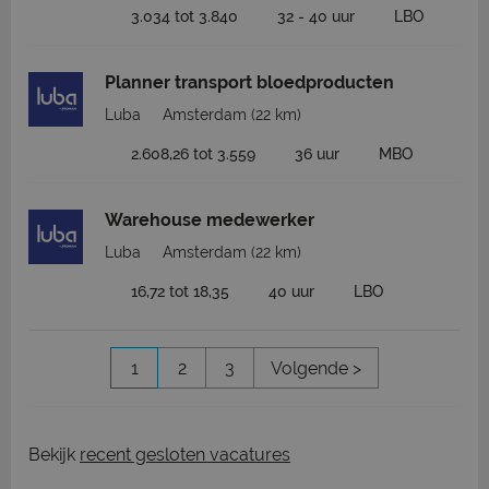
3.034 tot 3.840
32 - 40 uur
LBO
Planner transport bloedproducten
Luba
Amsterdam
(22 km)
2.608,26 tot 3.559
36 uur
MBO
Warehouse medewerker
Luba
Amsterdam
(22 km)
16,72 tot 18,35
40 uur
LBO
1
2
3
Volgende >
Bekijk
recent gesloten vacatures