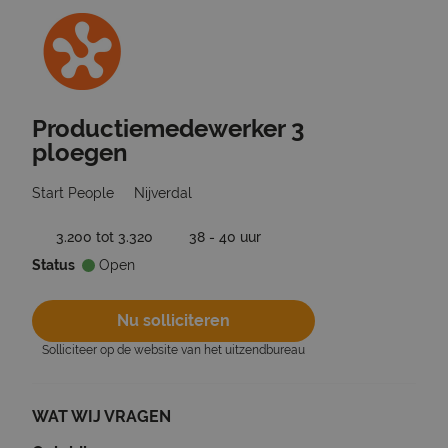
Productiemedewerker 3
Ga terug naar vacatures
ploegen
Start People
Nijverdal
3.200 tot 3.320
38 - 40 uur
Status
Open
Nu solliciteren
Solliciteer op de website van het uitzendbureau
WAT WIJ VRAGEN