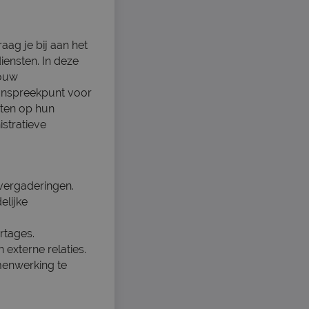
ag je bij aan het
iensten. In deze
jouw
aanspreekpunt voor
hten op hun
stratieve
vergaderingen.
elijke
rtages.
externe relaties.
menwerking te