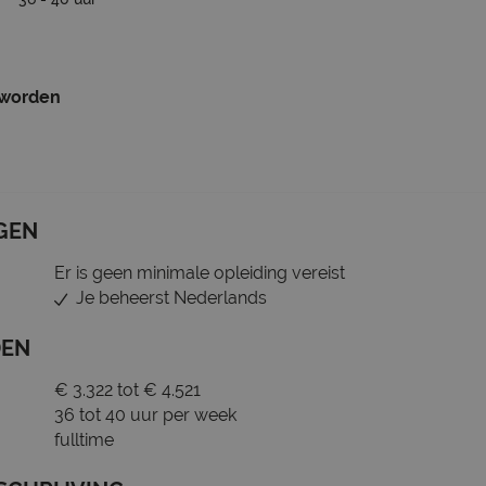
 worden
GEN
Er is geen minimale opleiding vereist
Je beheerst Nederlands
DEN
€ 3.322 tot € 4.521
36 tot 40 uur per week
fulltime