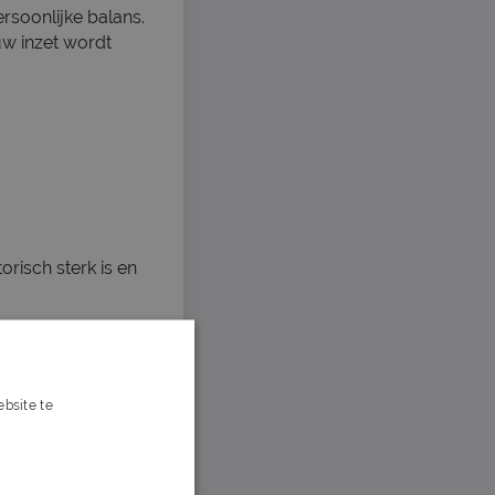
rsoonlijke balans.
w inzet wordt
isch sterk is en
bsite te
s verder
 zich in voor het