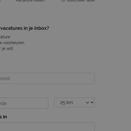
t
Vacature delen
Of solliciteer later
vacatures in je inbox?
cature
w voorkeuren
je wilt
s in