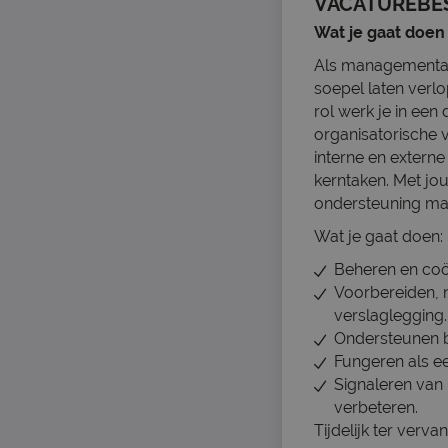
VACATUREBE
Wat je gaat doen
Als managementass
soepel laten verl
rol werk je in ee
organisatorische 
interne en externe
kerntaken. Met jo
ondersteuning maa
Wat je gaat doen:
Beheren en coö
Voorbereiden, 
verslaglegging.
Ondersteunen b
Fungeren als ee
Signaleren van
verbeteren.
Tijdelijk ter verv