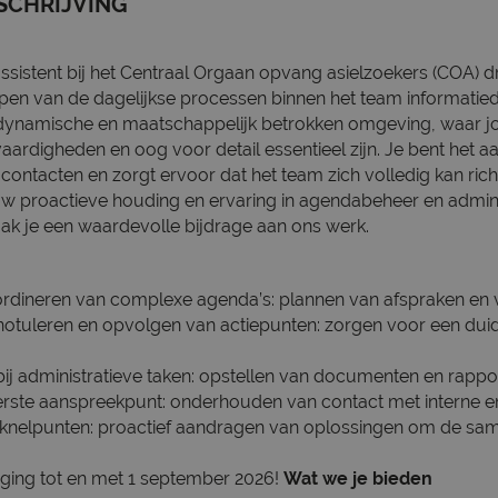
SCHRIJVING
istent bij het Centraal Orgaan opvang asielzoekers (COA) dra
open van de dagelijkse processen binnen het team informatied
n dynamische en maatschappelijk betrokken omgeving, waar 
vaardigheden en oog voor detail essentieel zijn. Je bent het 
 contacten en zorgt ervoor dat het team zich volledig kan ric
uw proactieve houding en ervaring in agendabeheer en admini
k je een waardevolle bijdrage aan ons werk.
rdineren van complexe agenda’s: plannen van afspraken en 
notuleren en opvolgen van actiepunten: zorgen voor een duid
ij administratieve taken: opstellen van documenten en rappo
rste aanspreekpunt: onderhouden van contact met interne en 
 knelpunten: proactief aandragen van oplossingen om de sa
anging tot en met 1 september 2026!
Wat we je bieden