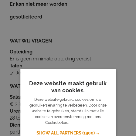
Er kan niet meer worden
gesolliciteerd
WAT WIJ VRAGEN
Opleiding
Er is geen minimale opleiding vereist
Talen
Je beheerst Nederlands
Deze website maakt gebruik
WAT WIJ BIEDEN
van cookies.
Salaris
Deze website gebruikt cookies om uw
€ 3.322 tot € 4.521
gebruikerservaring te verbeteren. Door onze
Uren
website te gebruiken, stemt u in met alle
cookies in overeenstemming met ons
28 tot 36 uur per week
Cookiebeleid.
Lees verder
Dienstverband
parttime
SHOW ALL PARTNERS
(1900) →