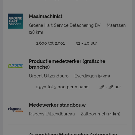
Maaimachinist
Groene Hart Service Detachering BV
Maarssen
(28 km)
2.600 tot 2.901
32 - 40 uur
Productiemedewerker (grafische
branche)
Urgent Uitzendburo
Everdingen
(9 km)
2.570 tot 3.000 per maand
36 - 38 uur
Medewerker standbouw
Rispens Uitzendbureau
Zaltbommel
(14 km)
Assemblage Medewerker Automotive