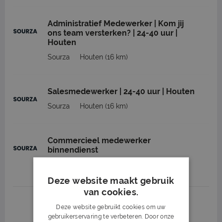
Administratief Medewerker | Kom jij
ons team versterken? | 24-40 uur |
Houten
Sourza
Houten
(16 km)
Salesmedewerker | 24-40 uur | Houten
Sourza
Houten
(16 km)
Commercieel medewerker
binnendienst
Sourza
Houten
(16 km)
Deze website maakt gebruik
van cookies.
1
2
3
Volgende >
Deze website gebruikt cookies om uw
gebruikerservaring te verbeteren. Door onze