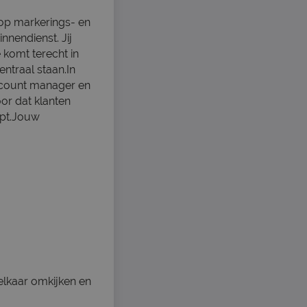
 op markerings- en
nendienst. Jij
e komt terecht in
ntraal staan.In
ccount manager en
oor dat klanten
opt.Jouw
 elkaar omkijken en