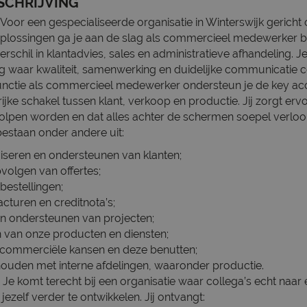
SCHRIJVING
Voor een gespecialiseerde organisatie in Winterswijk gericht
lossingen ga je aan de slag als commercieel medewerker bin
rschil in klantadvies, sales en administratieve afhandeling. J
waar kwaliteit, samenwerking en duidelijke communicatie ce
functie als commercieel medewerker ondersteun je de key a
ijke schakel tussen klant, verkoop en productie. Jij zorgt erv
olpen worden en dat alles achter de schermen soepel verlo
staan onder andere uit:
iseren en ondersteunen van klanten;
volgen van offertes;
bestellingen;
acturen en creditnota’s;
n ondersteunen van projecten;
n van onze producten en diensten;
 commerciële kansen en deze benutten;
ouden met interne afdelingen, waaronder productie.
Je komt terecht bij een organisatie waar collega’s echt naar
jezelf verder te ontwikkelen. Jij ontvangt: