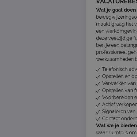
VACATUREBE
Wat je gaat doen
bewegwijzeringsop
maakt graag het ve
een werkomgeving 
deze veelzijdige 
ben je een belangr
professioneel geh
werkzaamheden be
Telefonisch adv
Opstellen en op
Verwerken van 
Opstellen van f
Voorbereiden e
Actief verkope
Signaleren van
Contact onderh
Wat we je bieden
waar ruimte is om 