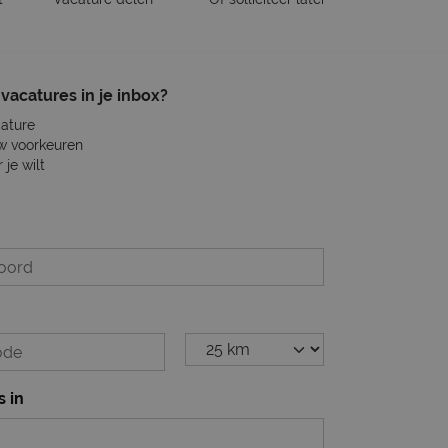
vacatures in je inbox?
cature
w voorkeuren
je wilt
s in