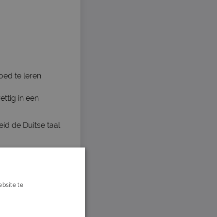
oed te leren
ttig in een
id de Duitse taal
bsite te
s verder
tie zit en snel