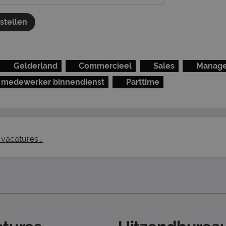
nstellen
Gelderland
Commercieel
Sales
Manage
 medewerker binnendienst
Parttime
vacatures...