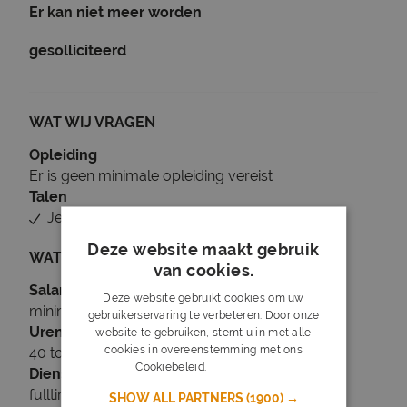
Er kan niet meer worden
gesolliciteerd
WAT WIJ VRAGEN
Opleiding
Er is geen minimale opleiding vereist
Talen
Je beheerst Engels
Deze website maakt gebruik
WAT WIJ BIEDEN
van cookies.
Salaris
Deze website gebruikt cookies om uw
minimaal € 3.600
gebruikerservaring te verbeteren. Door onze
Uren
website te gebruiken, stemt u in met alle
cookies in overeenstemming met ons
40 tot 40 uur per week
Cookiebeleid.
Lees verder
Dienstverband
fulltime
SHOW ALL PARTNERS
(1900) →