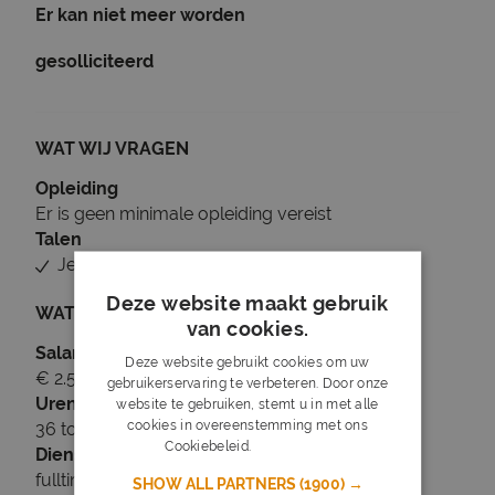
Er kan niet meer worden
gesolliciteerd
WAT WIJ VRAGEN
Opleiding
Er is geen minimale opleiding vereist
Talen
Je beheerst Nederlands
Deze website maakt gebruik
WAT WIJ BIEDEN
van cookies.
Salaris
Deze website gebruikt cookies om uw
€ 2.500 tot € 3.000
gebruikerservaring te verbeteren. Door onze
Uren
website te gebruiken, stemt u in met alle
cookies in overeenstemming met ons
36 tot 40 uur per week
Cookiebeleid.
Lees verder
Dienstverband
fulltime
SHOW ALL PARTNERS
(1900) →