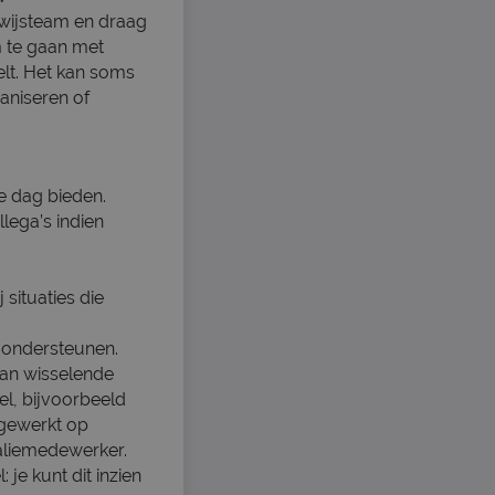
rwijsteam en draag
m te gaan met
telt. Het kan soms
aniseren of
e dag bieden.
lega’s indien
situaties die
 ondersteunen.
 aan wisselende
el, bijvoorbeeld
ingewerkt op
baliemedewerker.
je kunt dit inzien