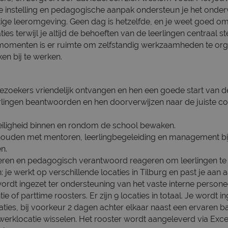
e instelling en pedagogische aanpak ondersteun je het onde
ttige leeromgeving. Geen dag is hetzelfde, en je weet goed o
ies terwijl je altijd de behoeften van de leerlingen centraal s
ie momenten is er ruimte om zelfstandig werkzaamheden te org
ken bij te werken.
ezoekers vriendelijk ontvangen en hen een goede start van d
lingen beantwoorden en hen doorverwijzen naar de juiste col
veiligheid binnen en rondom de school bewaken.
ouden met mentoren, leerlingbegeleiding en management bij 
n.
aleren en pedagogisch verantwoord reageren om leerlingen te
n: je werkt op verschillende locaties in Tilburg en past je aan
wordt ingezet ter ondersteuning van het vaste interne persone
ntie of parttime roosters. Er zijn 9 locaties in totaal. Je wordt 
ties, bij voorkeur 2 dagen achter elkaar naast een ervaren 
erklocatie wisselen. Het rooster wordt aangeleverd via Excel: 