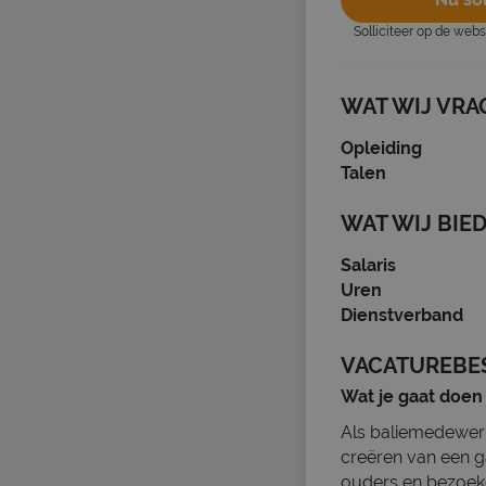
Solliciteer op de web
WAT WIJ VRA
Opleiding
Talen
WAT WIJ BIE
Salaris
Uren
Dienstverband
VACATUREBE
Wat je gaat doen
Als baliemedewerke
creëren van een ga
ouders en bezoeke