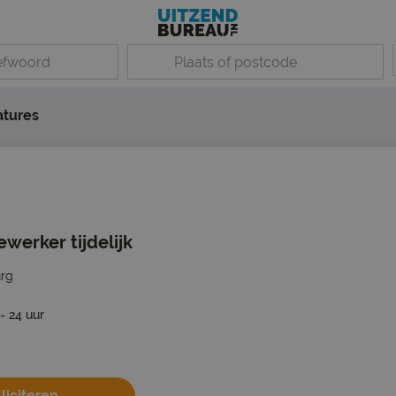
atures
erker tijdelijk
urg
 - 24 uur
liciteren