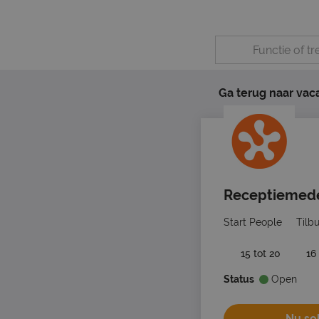
Ga terug naar vac
Receptiemedew
Start People
Tilb
15 tot 20
16
Status
Open
Nu sol