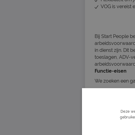
VOG is vereist 
Bij Start People b
arbeidsvoorwaarden
in dienst zijn. Dit
toeslagen, ADV-v
arbeidsvoorwaar
Functie-eisen
We zoeken een gas
Je herkent jezelf i
Je vindt repet
Ervaring met kl
Deze we
Vriendelijk en 
gebruike
Gemotiveerd en
Goede beheersin