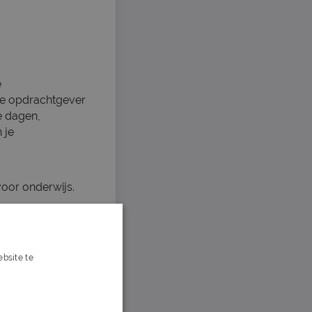
e
 de opdrachtgever
je dagen,
 je
voor onderwijs.
bsite te
s verder
orrecte spelling