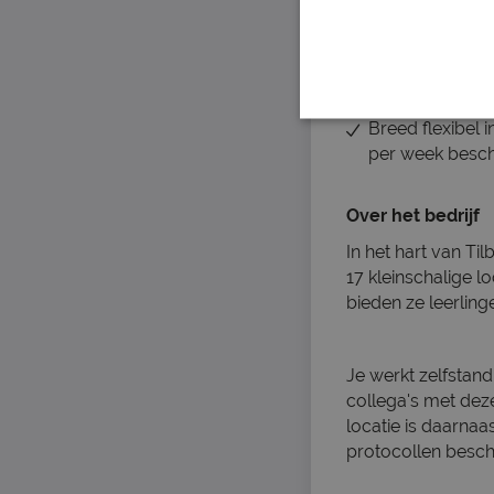
en interpunctie 
Flexibel inzetb
Secuur, proactie
Zelfstandig: je
Verzorgd en repr
Breed flexibel 
per week beschi
Over het bedrijf
In het hart van T
17 kleinschalige 
bieden ze leerlin
Je werkt zelfstan
collega's met deze
locatie is daarnaa
protocollen besch