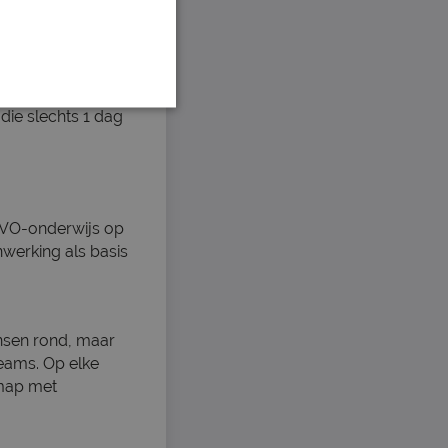
die slechts 1 dag
AVO-onderwijs op
nwerking als basis
ensen rond, maar
Teams. Op elke
 map met