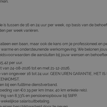
rken.
ie is tussen de 16 en 24 uur per week, op basis van de behoeft
den per week variëren.
iet alleen een baan, maar ook de kans om je professioneel en pe
en warme en ondersteunende werkomgeving. We belonen jouw
beidsvoorwaarden die aansluiten bij jouw wensen en behoefte
15,42 per uur.
act van 24-08-2026 tot en met 21-12-2026.
ie van ongeveer 16 tot 24 uur. GEEN UREN GARANTIE, HET IS
ENKOMST.
n bij een fulltime dienstverband.
oeding van €0,19 per km (max. 40 km enkele reis).
ring van 8,33% en pensioenopbouw bij StiPP.
wekelijkse salarisuitbetaling.
m je eigen beschikbaarheid door te geven.