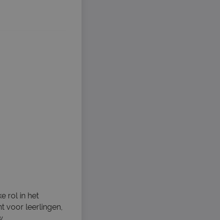
 rol in het
t voor leerlingen,
w