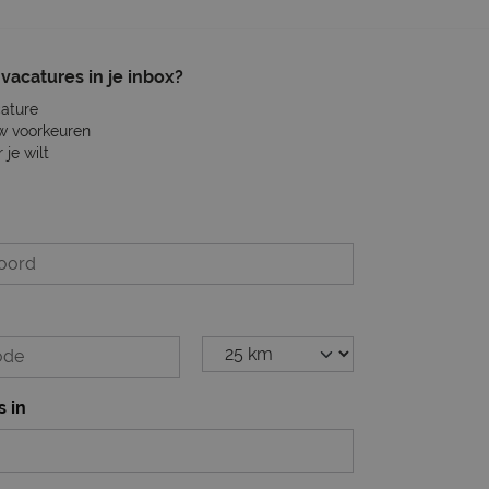
vacatures in je inbox?
cature
w voorkeuren
je wilt
s in