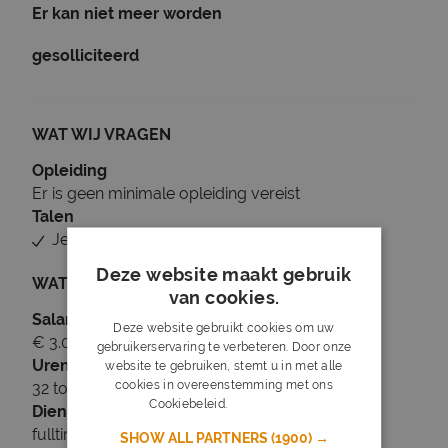
Er kan niet meer worden
gesolliciteerd
WAT WIJ VRAGEN
Opleiding
Er is geen minimale opleiding vereist
Talen
Je beheerst Nederlands
Deze website maakt gebruik
WAT WIJ BIEDEN
van cookies.
Salaris
Deze website gebruikt cookies om uw
€ 3.000 tot € 3.600
gebruikerservaring te verbeteren. Door onze
Uren
website te gebruiken, stemt u in met alle
cookies in overeenstemming met ons
32 tot 34 uur per week
Cookiebeleid.
Lees verder
Dienstverband
fulltime
SHOW ALL PARTNERS
(1900) →