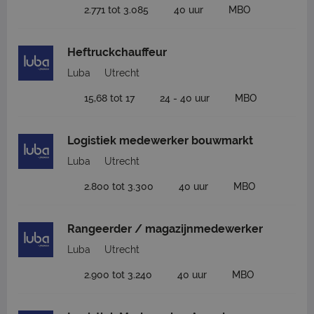
2.771 tot 3.085
40 uur
MBO
Heftruckchauffeur
Luba
Utrecht
15,68 tot 17
24 - 40 uur
MBO
Logistiek medewerker bouwmarkt
Luba
Utrecht
2.800 tot 3.300
40 uur
MBO
Rangeerder / magazijnmedewerker
Luba
Utrecht
2.900 tot 3.240
40 uur
MBO