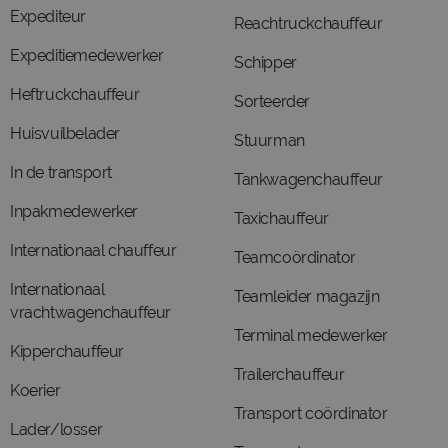
Expediteur
Reachtruckchauffeur
Expeditiemedewerker
Schipper
Heftruckchauffeur
Sorteerder
Huisvuilbelader
Stuurman
In de transport
Tankwagenchauffeur
Inpakmedewerker
Taxichauffeur
Internationaal chauffeur
Teamcoördinator
Internationaal
Teamleider magazijn
vrachtwagenchauffeur
Terminal medewerker
Kipperchauffeur
Trailerchauffeur
Koerier
Transport coördinator
Lader/losser