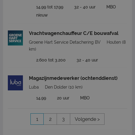
14,99 tot 17,99
32 - 40 uur
MBO
nieuw
Vrachtwagenchauffeur C/E bouwafval
Groene Hart Service Detachering BV
Houten
(8
km)
2.600 tot 3.200
32 - 40 uur
Magazijnmedewerker (ochtenddienst)
Luba
Den Dolder
(10 km)
14,99
20 uur
MBO
1
2
3
Volgende >