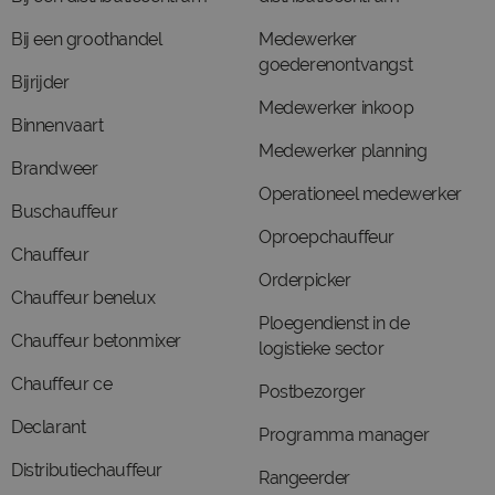
Bij een groothandel
Medewerker
goederenontvangst
Bijrijder
Medewerker inkoop
Binnenvaart
Medewerker planning
Brandweer
Operationeel medewerker
Buschauffeur
Oproepchauffeur
Chauffeur
Orderpicker
Chauffeur benelux
Ploegendienst in de
Chauffeur betonmixer
logistieke sector
Chauffeur ce
Postbezorger
Declarant
Programma manager
Distributiechauffeur
Rangeerder