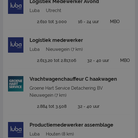
Logistiek Medewerker Avond
Luba
Utrecht
2.610 tot 3.000
16 - 24 uur
MBO
Logistiek medewerker
Luba
Nieuwegein
(7 km)
2.613,20 tot 2.817,06
32 - 40 uur
MBO
Vrachtwagenchauffeur C haakwagen
Groene Hart Service Detachering BV
Nieuwegein
(7 km)
2.884 tot 3.508
32 - 40 uur
Productiemedewerker assemblage
Luba
Houten
(8 km)