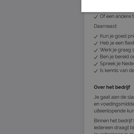
Teamleider pro
Operator;
Of een andere t
Daarnaast:
Kun je goed prio
Heb je een flex
Werk je graag 
Ben je bereid o
Spreek je Nede
Is kennis van 
Over het bedrijf
Je gaat aan de sl
en voedingsmiddel
uiteenlopende kun
Binnen het bedrijf
iedereen draagt b