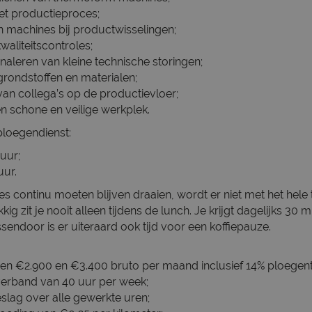
t productieproces;
machines bij productwisselingen;
waliteitscontroles;
naleren van kleine technische storingen;
rondstoffen en materialen;
an collega’s op de productievloer;
n schone en veilige werkplek.
ploegendienst:
 uur;
uur.
 continu moeten blijven draaien, wordt er niet met het hele 
g zit je nooit alleen tijdens de lunch. Je krijgt dagelijks 30 
endoor is er uiteraard ook tijd voor een koffiepauze.
ssen €2.900 en €3.400 bruto per maand inclusief 14% ploegen
tverband van 40 uur per week;
slag over alle gewerkte uren;