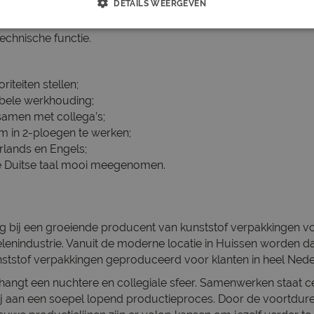
DETAILS WEERGEVEN
ductie;
echnische functie.
riteiten stellen;
ibele werkhouding;
samen met collega’s;
m in 2-ploegen te werken;
rlands en Engels;
de Duitse taal mooi meegenomen.
ag bij een groeiende producent van kunststof verpakkingen 
enindustrie. Vanuit de moderne locatie in Huissen worden da
ststof verpakkingen geproduceerd voor klanten in heel Nede
 hangt een nuchtere en collegiale sfeer. Samenwerken staat c
ij aan een soepel lopend productieproces. Door de voortdur