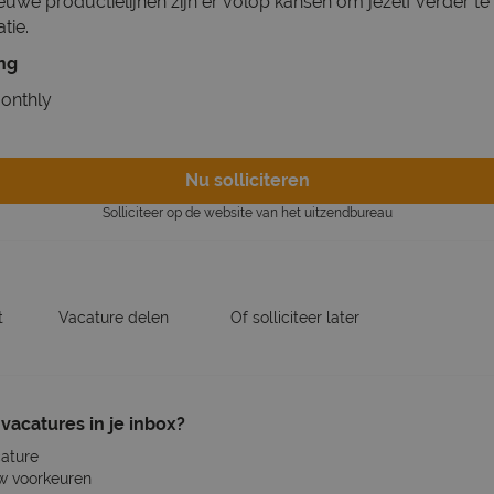
ieuwe productielijnen zijn er volop kansen om jezelf verder te
tie.
ing
onthly
Nu solliciteren
Solliciteer op de website van het uitzendbureau
t
Vacature delen
Of solliciteer later
vacatures in je inbox?
cature
w voorkeuren