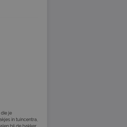
die je
jes in tuincentra,
len bij de bakker.