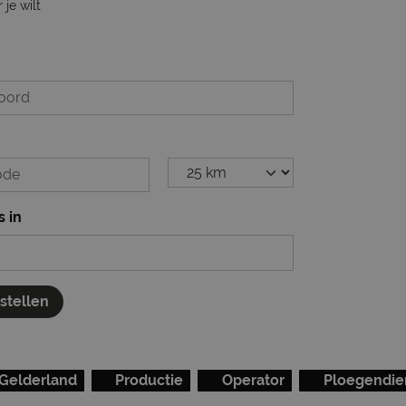
je wilt
s in
nstellen
Gelderland
Productie
Operator
Ploegendie