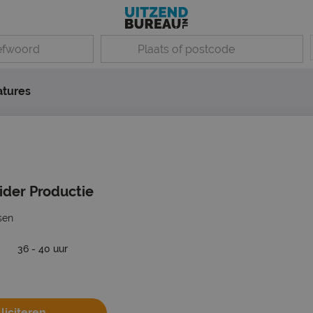
atures
ider Productie
sen
36 - 40 uur
liciteren