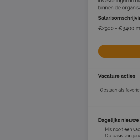
investeringen in n
binnen de organisa
Salarisomschrijv
€2900 - €3400 m
Vacature acties
Opslaan als favorie
Dagelijks nieuwe 
Mis nooit een va
Op basis van jou