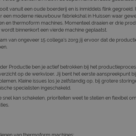
ooit vanuit een oude boerderij en is inmiddels flink gegroeid.
ar een moderne nieuwbouw fabriekshal in Huissen waar gewe
en en thermoform machines. Momenteel draaien er drie produ
wordt binnenkort een vierde machine geplaatst.
m van ongeveer 15 collega’s zorg jij ervoor dat de productie
pen.
der Productie ben je actief betrokken bij het productieproce
overzicht op de werkvloer. Jij bent het eerste aanspreekpunt bi
lemen. Kleine issues los je zelfstandig op, bij grotere stori
ische specialisten ingeschakeld.
 snel kan schakelen, prioriteiten weet te stellen en flexibel 
ties.
edienen van thermoform machines;