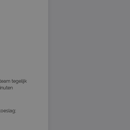
team tegelijk
minuten
toeslag;