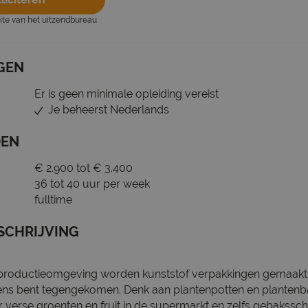
site van het uitzendbureau
GEN
Er is geen minimale opleiding vereist
Je beheerst Nederlands
DEN
€ 2.900 tot € 3.400
36 tot 40 uur per week
fulltime
SCHRIJVING
productieomgeving worden kunststof verpakkingen gemaakt 
 eens bent tegengekomen. Denk aan plantenpotten en plantenbak
verse groenten en fruit in de supermarkt en zelfs gebaksscha