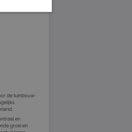
voor de tuinbouw-
gelijks
rland.
entraal en
ende groei en