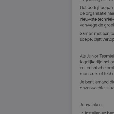
Het bedrijf begon 
de organisatie na
nieuwste techniek
vanwege de groei 
Samen met een tea
soepel blijft verlo
Als Junior Teamlei
tegelijkertijd het 
en technische prob
monteurs of techn
Je bent iemand die
onverwachte situa
Jouw taken:
Instellen en b