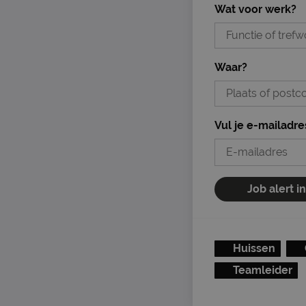
Wat voor werk?
Waar?
Vul je e-mailadre
Job alert i
Huissen
Teamleider