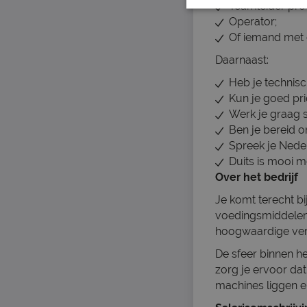
Teamleider pro
Operator;
Of iemand met 
Daarnaast:
Heb je technisch
Kun je goed prio
Werk je graag 
Ben je bereid o
Spreek je Nede
Duits is mooi
Over het bedrijf
Je komt terecht b
voedingsmiddeleni
hoogwaardige ver
De sfeer binnen he
zorg je ervoor dat
machines liggen e