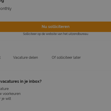
ing
onthly
Nu solliciteren
Solliciteer op de website van het uitzendbureau
t
Vacature delen
Of solliciteer later
vacatures in je inbox?
cature
w voorkeuren
je wilt