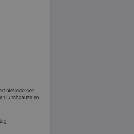
rt niet iedereen
nuten lunchpauze én
lag;