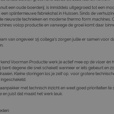
nuit een oude boerderij, is inmiddels uitgegroeid tot een mo
n een splinternieuwe fabriekshal in Huissen. Sinds de verhuizi
 de nieuwste technieken en moderne thermo form machines. 
achines volop productie en vanwege de groei komt daar binn
team van ongeveer 15 collega’s zorgen jullie er samen voor d
n.
kend Voorman Productie werk je actief mee op de vloer én h
ij bent degene die snel schakelt wanneer er iets gebeurt en z
raaien. Kleine storingen los je zelf op, voor grotere technis
ingeschakeld.
aanpakker met technisch inzicht en weet goed prioriteiten te 
e en juist dat maakt het werk leuk.
eden: