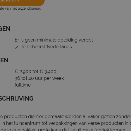
site van het uitzendbureau
GEN
Er is geen minimale opleiding vereist
Je beheerst Nederlands
DEN
€ 2.900 tot € 3.400
36 tot 40 uur per week
fulltime
SCHRIJVING
e producten die hier gemaakt worden al vaker gezien zonder d
 in het tuincentrum tot verpakkingen van verse producten in
de lokale bakker, grote kans dat ze uit deze fabriek komen.