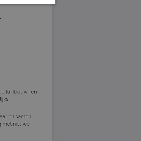
.
 de tuinbouw- en
ijks
lkaar en samen
ing met nieuwe