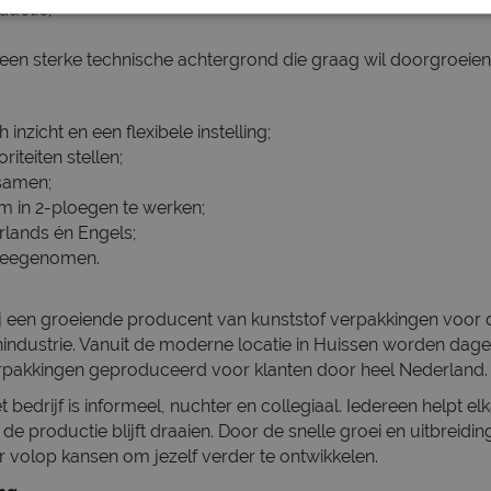
ductie;
een sterke technische achtergrond die graag wil doorgroeien
 inzicht en een flexibele instelling;
riteiten stellen;
samen;
m in 2-ploegen te werken;
rlands én Engels;
 meegenomen.
ij een groeiende producent van kunststof verpakkingen voor
ndustrie. Vanuit de moderne locatie in Huissen worden dagel
pakkingen geproduceerd voor klanten door heel Nederland.
t bedrijf is informeel, nuchter en collegiaal. Iedereen helpt e
 de productie blijft draaien. Door de snelle groei en uitbreid
r volop kansen om jezelf verder te ontwikkelen.