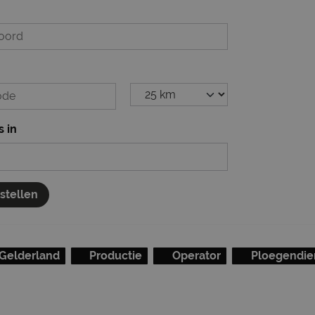
s in
nstellen
Gelderland
Productie
Operator
Ploegendie