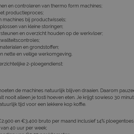
enen en controleren van thermo form machines;
et productieproces;
machines bij productwissels;
plossen van kleine storingen;
rsteunen en overzicht houden op de werkvloer;
waliteitscontroles;
aterialen en grondstoffen;
n nette en veilige werkomgeving.
erzichtelijke 2-ploegendienst:
moeten de machines natuurlijk blijven draaien. Daarom pauzee
zult nooit alleen je tosti hoeven eten. Je krijgt sowieso 30 mi
tuurlijk tijd voor een lekkere kop koffie.
 €2.900 en €3.400 bruto per maand inclusief 14% ploegentoes
e van 40 uur per week;