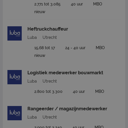
2.771 tot 3.085
40 uur
MBO
nieuw
Heftruckchauffeur
Luba
Utrecht
15,68 tot 17
24 - 40 uur
MBO
nieuw
Logistiek medewerker bouwmarkt
Luba
Utrecht
2.800 tot 3.300
40 uur
MBO
Rangeerder / magazijnmedewerker
Luba
Utrecht
2.900 tot 3.240
40 uur
MBO