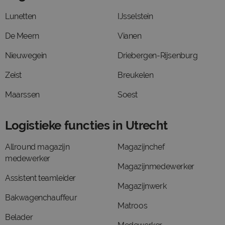
Lunetten
IJsselstein
De Meern
Vianen
Nieuwegein
Driebergen-Rijsenburg
Zeist
Breukelen
Maarssen
Soest
Logistieke functies in Utrecht
Allround magazijn
Magazijnchef
medewerker
Magazijnmedewerker
Assistent teamleider
Magazijnwerk
Bakwagenchauffeur
Matroos
Belader