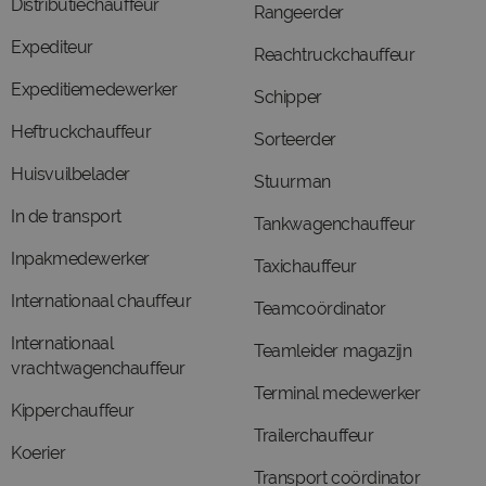
Distributiechauffeur
Rangeerder
Expediteur
Reachtruckchauffeur
Expeditiemedewerker
Schipper
Heftruckchauffeur
Sorteerder
Huisvuilbelader
Stuurman
In de transport
Tankwagenchauffeur
Inpakmedewerker
Taxichauffeur
Internationaal chauffeur
Teamcoördinator
Internationaal
Teamleider magazijn
vrachtwagenchauffeur
Terminal medewerker
Kipperchauffeur
Trailerchauffeur
Koerier
Transport coördinator