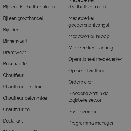
Medewerker
Bij een distributiecentrum
distributiecentrum
Bij een groothandel
Medewerker
goederenontvangst
Bijrijder
Medewerker inkoop
Binnenvaart
Medewerker planning
Brandweer
Operationeel medewerker
Buschauffeur
Oproepchauffeur
Chauffeur
Orderpicker
Chauffeur benelux
Ploegendienst in de
Chauffeur betonmixer
logistieke sector
Chauffeur ce
Postbezorger
Declarant
Programma manager