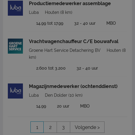
Productiemedewerker assemblage
Luba
Houten
(8 km)
14,99 tot 17,99
32 - 40 uur
MBO
Vrachtwagenchauffeur C/E bouwafval
Groene Hart Service Detachering BV
Houten
(8
km)
2.600 tot 3.200
32 - 40 uur
Magazijnmedewerker (ochtenddienst)
Luba
Den Dolder
(10 km)
14,99
20 uur
MBO
1
2
3
Volgende >