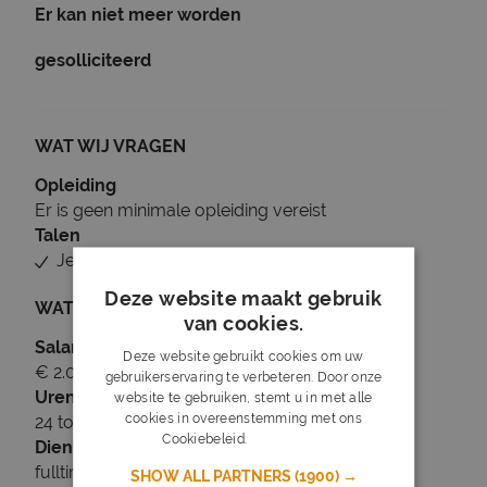
Er kan niet meer worden
gesolliciteerd
WAT WIJ VRAGEN
Opleiding
Er is geen minimale opleiding vereist
Talen
Je beheerst Nederlands
Deze website maakt gebruik
WAT WIJ BIEDEN
van cookies.
Salaris
Deze website gebruikt cookies om uw
€ 2.000 tot € 3.000
gebruikerservaring te verbeteren. Door onze
Uren
website te gebruiken, stemt u in met alle
cookies in overeenstemming met ons
24 tot 40 uur per week
Cookiebeleid.
Lees verder
Dienstverband
fulltime
SHOW ALL PARTNERS
(1900) →