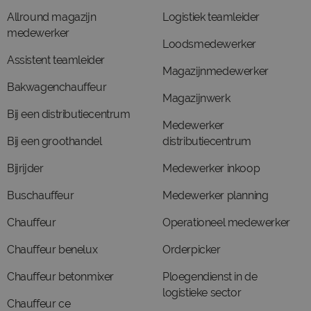
Allround magazijn
Logistiek teamleider
medewerker
Loodsmedewerker
Assistent teamleider
Magazijnmedewerker
Bakwagenchauffeur
Magazijnwerk
Bij een distributiecentrum
Medewerker
Bij een groothandel
distributiecentrum
Bijrijder
Medewerker inkoop
Buschauffeur
Medewerker planning
Chauffeur
Operationeel medewerker
Chauffeur benelux
Orderpicker
Chauffeur betonmixer
Ploegendienst in de
logistieke sector
Chauffeur ce