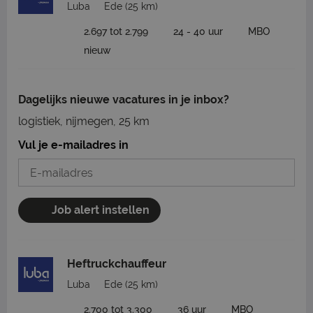
Luba
Ede
(25 km)
2.697 tot 2.799
24 - 40 uur
MBO
nieuw
Dagelijks nieuwe vacatures in je inbox?
logistiek, nijmegen, 25 km
Vul je e-mailadres in
Job alert instellen
Heftruckchauffeur
Luba
Ede
(25 km)
2.700 tot 3.300
36 uur
MBO