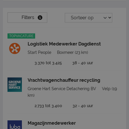
Filters
1
TOPVACATURE
Logistiek Medewerker Dagdienst
Start People
Boxmeer
(23 km)
3.370 tot 3.425
38 - 40 uur
Vrachtwagenchauffeur recycling
Groene Hart Service Detachering BV
Velp
(19
km)
2.733 tot 3.400
32 - 40 uur
Magazijnmedewerker