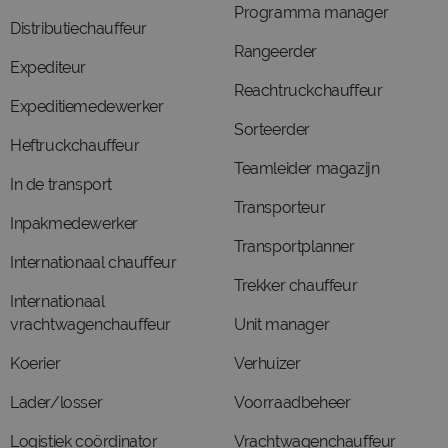
Programma manager
Distributiechauffeur
Rangeerder
Expediteur
Reachtruckchauffeur
Expeditiemedewerker
Sorteerder
Heftruckchauffeur
Teamleider magazijn
In de transport
Transporteur
Inpakmedewerker
Transportplanner
Internationaal chauffeur
Trekker chauffeur
Internationaal
vrachtwagenchauffeur
Unit manager
Koerier
Verhuizer
Lader/losser
Voorraadbeheer
Logistiek coördinator
Vrachtwagenchauffeur