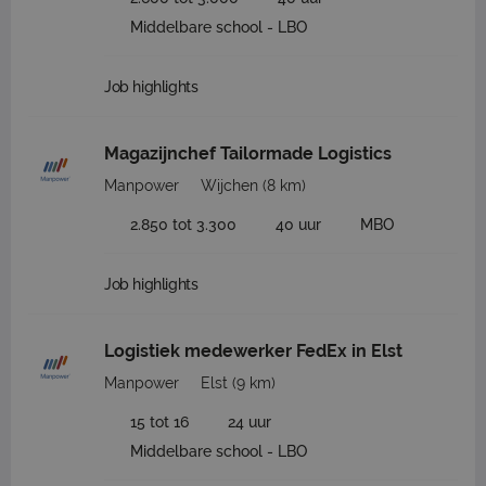
Middelbare school - LBO
Job highlights
Magazijnchef Tailormade Logistics
Manpower
Wijchen
(8 km)
2.850 tot 3.300
40 uur
MBO
Job highlights
Logistiek medewerker FedEx in Elst
Manpower
Elst
(9 km)
15 tot 16
24 uur
Middelbare school - LBO