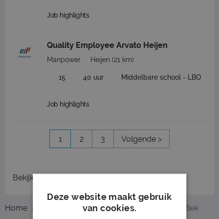
Job highlights
Quality Employee Arvato Heijen
Manpower
Heijen
(21 km)
15
40 uur
Middelbare school - LBO
Job highlights
1
2
3
Volgende >
Bekijk
recent gesloten vacatures
Deze website maakt gebruik
van cookies.
Home
Overzicht vacatures
Nijmegen
Logistiek