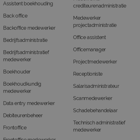
Assistent boekhouding
crediteurenadministratie
Back office
Medewerker
projectadministratie
Backoffice medewerker
Office assistent
Bedrijfsadministratie
Officemanager
Bedrijfsadministratief
medewerker
Projectmedewerker
Boekhouder
Receptioniste
Boekhoudkundig
Salarisadministrateur
medewerker
Scanmedewerker
Data entry medewerker
Schadebehandelaar
Debiteurenbeheer
Technisch administratief
Frontoffice
medewerker
Frontoffice medewerker