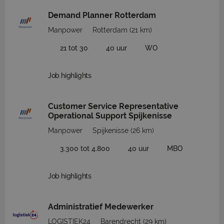
Demand Planner Rotterdam
Manpower
Rotterdam
(21 km)
21 tot 30
40 uur
WO
Job highlights
Customer Service Representative
Operational Support Spijkenisse
Manpower
Spijkenisse
(26 km)
3.300 tot 4.800
40 uur
MBO
Job highlights
Administratief Medewerker
LOGISTIEK24
Barendrecht
(29 km)