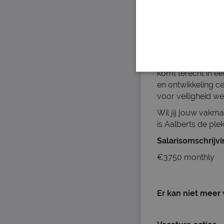
Over het bedrijf
Gevestigd in Hilv
metaalbewerking.
produceren zij ho
Bij Aalberts draai
komt terecht in 
en ontwikkeling c
voor veiligheid we
Wil jij jouw vakm
is Aalberts de pl
Salarisomschrijv
€3750 monthly
Er kan niet meer