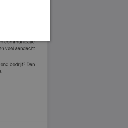
en de
erking
kwaliteitsnormen.
het succes. Je
pen communicatie
en veel aandacht
vend bedrijf? Dan
.