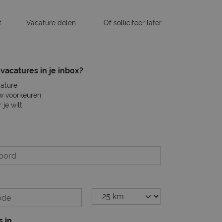
t
Vacature delen
Of solliciteer later
vacatures in je inbox?
cature
w voorkeuren
je wilt
s in