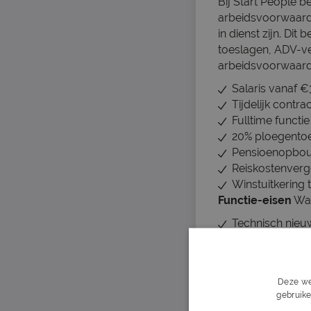
Bij Start People b
arbeidsvoorwaarden
in dienst zijn. Dit
toeslagen, ADV-v
arbeidsvoorwaard
Salaris vanaf €
Tijdelijk contra
Fulltime functi
20% ploegentoe
Pensioenopbouw
Reiskostenverg
Winstuitkering t
Functie-eisen
Wat
Technisch nieu
Ervaring met m
Bereidheid om 
Beheersing van 
Deze we
Motivatie om te
gebruike
Eigen vervoer n