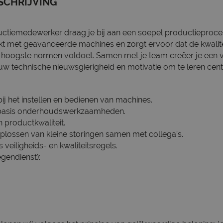
SCHRIJVING
uctiemedewerker draag je bij aan een soepel productieproc
t met geavanceerde machines en zorgt ervoor dat de kwalite
hoogste normen voldoet. Samen met je team creëer je een vei
uw technische nieuwsgierigheid en motivatie om te leren cent
j het instellen en bedienen van machines.
 basis onderhoudswerkzaamheden.
 productkwaliteit.
plossen van kleine storingen samen met collega’s.
veiligheids- en kwaliteitsregels.
gendienst):