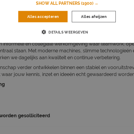
SHOW ALL PARTNERS
(1900) →
ersum is Aalberts al bijna 100 jaar een vertrouwde naam binn
Alles accepteren
Alles afwijzen
 Met een sterke focus op vakmanschap, innovatie en samenw
ogwaardige metalen onderdelen die voldoen aan de hoogste 
DETAILS WEERGEVEN
t het niet alleen om techniek, maar ook om de mensen achter 
een informele en collegiale werkomgeving waar teamwork, o
entraal staan. Met moderne machines, slimme technologieën 
rken we dagelijks aan kwaliteit en continue verbetering.
anschap verder ontwikkelen binnen een stabiel en vooruitstre
ek waar jouw kennis, inzet en ideeën echt gewaardeerd worden
ing
 worden gesolliciteerd