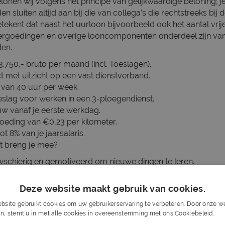
elonen wij volgens het principe van gelijkwaardige beloning; j
 sluiten altijd aan bij die van collega’s die rechtstreeks bij
 betekent dat naast het uurloon bijvoorbeeld ook het aantal vri
ergoedingen en overige looncomponenten onderdeel zijn van
en.
3.750,- bruto per maand (incl. Toeslagen).
ct met uitzicht op een vast dienstverband.
e van 40 uur per week.
slag voor werken in een 3-ploegendienst.
 vanaf je eerste werkdag.
oeding van €0,23 per kilometer.
ot 8% van je jaarsalaris.
 breng je mee?
wschierig en gemotiveerd om nieuwe dingen te leren.
achinebediening is een pré.
in de 3-ploegen te werken.
Deze website maakt gebruik van cookies.
de Nederlandse taal i.v.m. Veiligheid.
bsite gebruikt cookies om uw gebruikerservaring te verbeteren. Door onze we
 leren en door te groeien.
n, stemt u in met alle cookies in overeenstemming met ons Cookiebeleid.
Lee
aar de werklocatie in Hilversum.