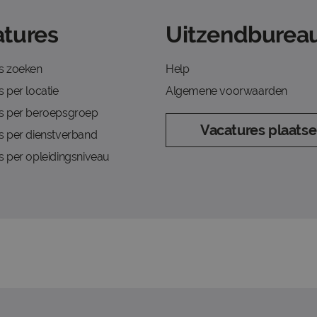
tures
Uitzendbureau
s zoeken
Help
 per locatie
Algemene voorwaarden
s per beroepsgroep
Vacatures plaats
s per dienstverband
s per opleidingsniveau