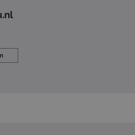
.nl
en