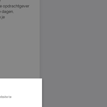
e
 de opdrachtgever
je dagen,
 je
bsite te
s verder