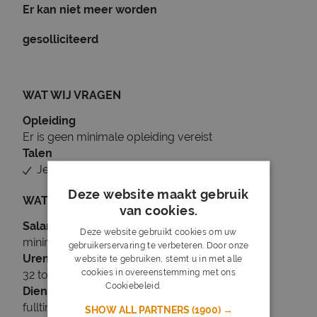
Er kan niet meer worden
gesolliciteerd
WAT WIJ VRAGEN
Opleiding
Er is geen minimale opleiding vereist
Talen
Je beheerst Nederlands
Deze website maakt gebruik
WAT WIJ BIEDEN
van cookies.
Salaris
Deze website gebruikt cookies om uw
minimaal € 2.877
gebruikerservaring te verbeteren. Door onze
Uren
website te gebruiken, stemt u in met alle
cookies in overeenstemming met ons
32 tot 40 uur per week
Cookiebeleid.
Lees verder
Dienstverband
fulltime
SHOW ALL PARTNERS
(1900) →