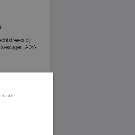
.
chtstreeks bij
ef toeslagen, ADV-
bsite te
s verder
 Deventer werken
 en particulieren.