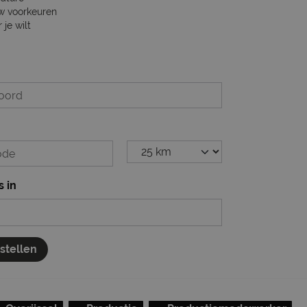
w voorkeuren
je wilt
s in
nstellen