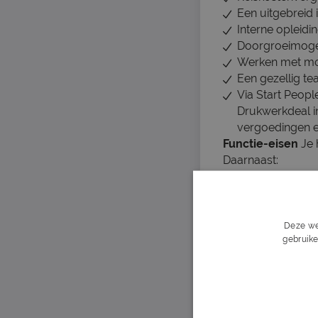
Een uitgebreid 
Interne opleidi
Doorgroeimogel
Werken met mod
Een gezellig te
Via Start Peopl
Drukwerkdeal in 
vergoedingen e
Functie-eisen
Je 
Daarnaast:
ben je bereid o
spreek en lees
kun je langduri
Deze we
werk je graag 
gebruike
heb je oog voor 
Over het bedrijf
Drukwerkdeal is é
ruim 200 collega'