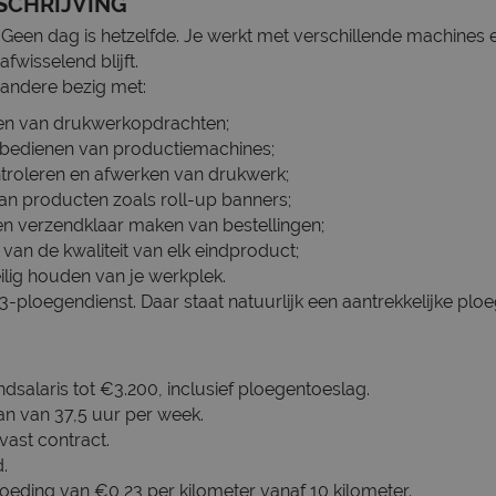
SCHRIJVING
Geen dag is hetzelfde. Je werkt met verschillende machines 
fwisselend blijft.
 andere bezig met:
en van drukwerkopdrachten;
n bedienen van productiemachines;
ntroleren en afwerken van drukwerk;
an producten zoals roll-up banners;
en verzendklaar maken van bestellingen;
 van de kwaliteit van elk eindproduct;
eilig houden van je werkplek.
 3-ploegendienst. Daar staat natuurlijk een aantrekkelijke pl
salaris tot €3.200, inclusief ploegentoeslag.
an van 37,5 uur per week.
vast contract.
.
eding van €0,23 per kilometer vanaf 10 kilometer.