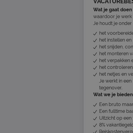
VACATUREBE
Wat je gaat doen
waardoor je werk a
Je houdt je onder
het voorbereid
het instellen e
het snijden, co
het monteren v
het verpakken 
het controleren
het netjes en v
Je werkt in een
tegenover.
Wat we je bieden
Een bruto maand
Een fulltime ba
Uitzicht op een 
8% vakantiegeld
Reiskostenvergo