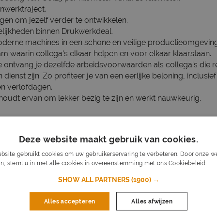
inwerktraject.
ngen om jezelf verder te ontwikkelen.
ijkheden binnen Drukwerkdeal.
erne machines in een schone en veilige productieomgeving
am waarin collega's elkaar helpen en voor elkaar klaarstaan.
e ontvang je dezelfde arbeidsvoorwaarden als collega's die re
dienst zijn. Zo profiteer je van een eerlijke beloning, inclusi
n verlofdagen.
houdt ervan om lekker bezig te zijn en werkt nauwkeurig.
m in een 3-ploegendienst te werken;
 je goed Nederlands;
Deze website maakt gebruik van cookies.
g staand werk uitvoeren;
bsite gebruikt cookies om uw gebruikerservaring te verbeteren. Door onze we
samen met collega's;
n, stemt u in met alle cookies in overeenstemming met ons Cookiebeleid.
Lee
kwaliteit.
SHOW ALL PARTNERS
(1900) →
én van de grootste online drukkerijen van Nederland. Vanuit
Alles accepteren
Alles afwijzen
s iedere dag aan miljoenen drukwerkproducten voor bedrijven