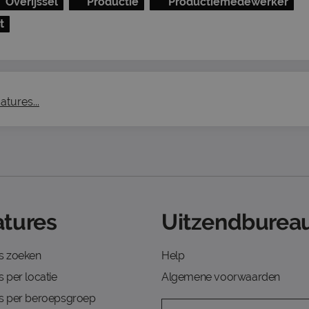
Overijssel
Productie
Productiemedewerker
t
atures...
tures
Uitzendbureau
s zoeken
Help
 per locatie
Algemene voorwaarden
s per beroepsgroep