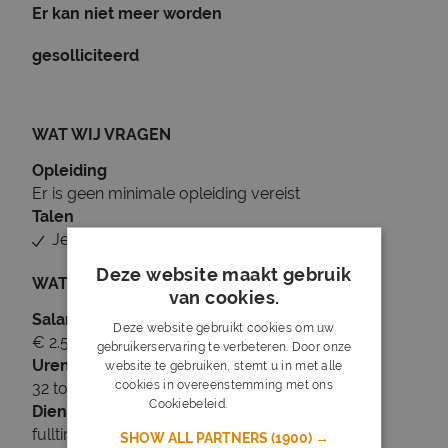
Er kan niet meer worden
gesolliciteerd
WAT WIJ VRAGEN
Opleiding
Er is geen minimale opleiding vereist
Talen
Je beheerst Nederlands
Deze website maakt gebruik
WAT WIJ BIEDEN
van cookies.
Salaris
Deze website gebruikt cookies om uw
€ 2.500 tot € 3.500
gebruikerservaring te verbeteren. Door onze
Uren
website te gebruiken, stemt u in met alle
cookies in overeenstemming met ons
32 tot 40 uur per week
Cookiebeleid.
Lees verder
Dienstverband
fulltime
SHOW ALL PARTNERS
(1900) →